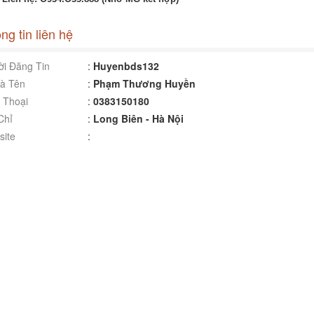
ng tin liên hệ
i Đăng Tin
:
Huyenbds132
à Tên
:
Phạm Thương Huyền
 Thoại
:
0383150180
Chỉ
:
Long Biên - Hà Nội
ite
: