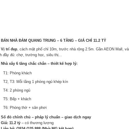
?
BÁN NHÀ ĐÀM QUANG TRUNG – 6 TẦNG – GIÁ CHỈ 11.2 TỶ
?
Vị trí đẹp
, cách mặt phố chỉ 10m, trước nhà rộng 2.5m. Gần AEON Mall, vài 
 đầy đủ: chợ, trường học, siêu thị...
?
Nhà xây 6 tầng chắc chắn – thiết kế hợp lý:
T1: Phòng khách
T2, T3: Mỗi tầng 1 phòng ngủ khép kín
T4: 2 phòng ngủ
T5: Bếp + khách
T6: Phòng thờ + sân phơi
?
Sổ đỏ chính chủ – pháp lý chuẩn – giao dịch ngay
?
Giá: 11.2 tỷ
– có thương lượng
?
Liên hệ: O934.O35.888 (Nhờ MG kết hợp)