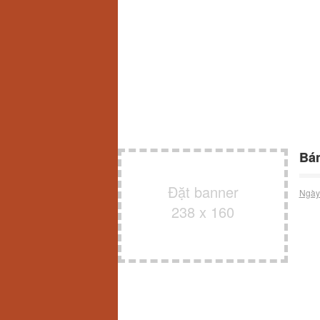
Bán
Đặt banner
Ngày
238 x 160