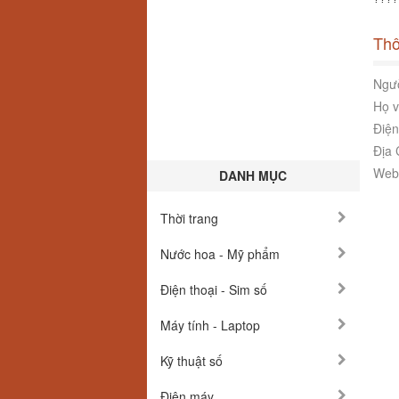
Thô
Ngườ
Họ v
Điện
Địa 
Webs
DANH MỤC
Thời trang
Nước hoa - Mỹ phẩm
Điện thoại - Sim số
Máy tính - Laptop
Kỹ thuật số
Điện máy