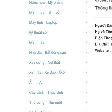
0938851
Nước hoa - Mỹ phẩm
Thông ti
Điện thoại - Sim số
Máy tính - Laptop
Người Đă
Họ và Tê
Kỹ thuật số
Điện Thoạ
Điện máy
Địa Chỉ
:
Website
:
Nhà đất - Bất động sản
Xây dựng - Nội thất
Xe máy - Xe đạp - Ôtô
Ẩm thực
Cây cảnh - Thủy sinh
Thú cưng - Thú nuôi