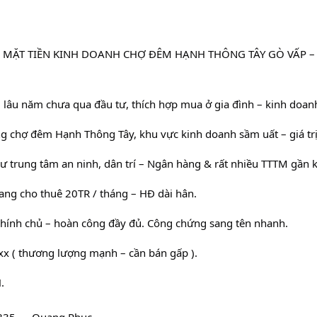
MẶT TIỀN KINH DOANH CHỢ ĐÊM HẠNH THÔNG TÂY GÒ VẤP – 66
 lâu năm chưa qua đầu tư, thích hợp mua ở gia đình – kinh doan
g chợ đêm Hạnh Thông Tây, khu vực kinh doanh sầm uất – giá trị
ư trung tâm an ninh, dân trí – Ngân hàng & rất nhiều TTTM gần k
đang cho thuê 20TR / tháng – HĐ dài hân.
hính chủ – hoàn công đầy đủ. Công chứng sang tên nhanh.
xxx ( thương lượng mạnh – cần bán gấp ).
.