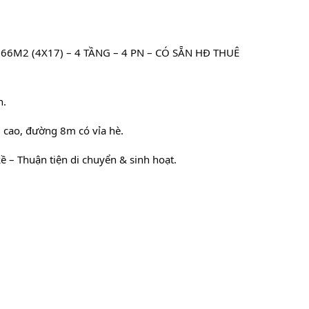
M2 (4X17) – 4 TẦNG – 4 PN – CÓ SẴN HĐ THUÊ 
h.
 cao, đường 8m có vỉa hè.
ề – Thuận tiện di chuyển & sinh hoạt.