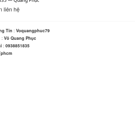
835 — Quang Phục
n liên hệ
ng Tin
:
Voquangphuc79
n
:
Võ Quang Phục
i
:
0938851835
Tphcm