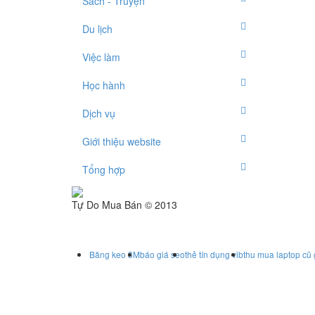
Sách - Truyện
Du lịch
Việc làm
Học hành
Dịch vụ
Giới thiệu website
Tổng hợp
Tự Do Mua Bán © 2013
Băng keo 3M
báo giá seo
thẻ tín dụng vib
thu mua laptop cũ 