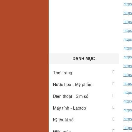
https
https
http
https
https
http
https
DANH MỤC
https
Thời trang
https
Nước hoa - Mỹ phẩm
http
https
Điện thoại - Sim số
http
Máy tính - Laptop
https
Kỹ thuật số
https
http
Điện máy