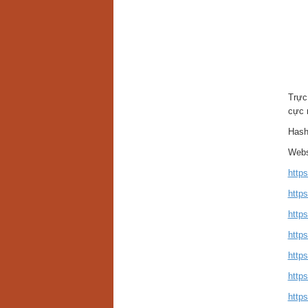
Trực
cực 
Hash
Webs
https
http
http
https
https
https
https