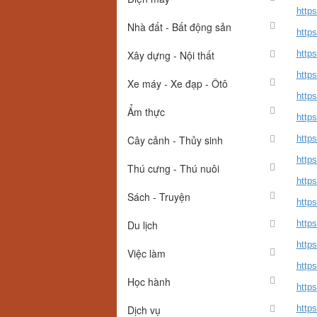
http
Nhà đất - Bất động sản
http
Xây dựng - Nội thất
https
https
Xe máy - Xe đạp - Ôtô
http
Ẩm thực
http
Cây cảnh - Thủy sinh
https
http
Thú cưng - Thú nuôi
https
Sách - Truyện
https
Du lịch
http
http
Việc làm
https
Học hành
http
Dịch vụ
https