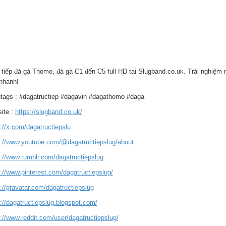
 tiếp đá gà Thomo, đá gà C1 đến C5 full HD tại Slugband.co.uk. Trải nghiệm 
nhanh!
tags : #dagatructiep #dagavin #dagathomo #daga
ite :
https://slugband.co.uk/
://x.com/dagatructiepslu
s://www.youtube.com/@dagatructiepslug/about
s://www.tumblr.com/dagatructiepslug
://www.pinterest.com/dagatructiepslug/
://gravatar.com/dagatructiepslug
://dagatructiepslug.blogspot.com/
://www.reddit.com/user/dagatructiepslug/