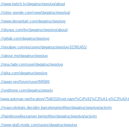
://www.twitch.tv/dagatructiepslug/about
://sites.google.com/view/dagatructiepslug/
s://www.deviantart.com/dagatructiepslug
://disqus.com/by/dagatructiepslug/about/
://gitlab.com/dagatructiepslug
s://pixabay.com/es/users/dagatructiepslug-52391451/
://about.me/dagatructiepslug
://qna.habr.com/user/dagatructiepslug
://qiita.com/dagatructiepslug
s://awan.pro/forum/user/84584/
://undrtone.com/dagatructiepslu
://www.askmap.net/location/7546310/viet-nam/%C4%91%C3%A1-g%C3%
://masculinitats.decidim.barcelona/profiles/dagatructiepslug/activity
://fairebruxellessamen.be/profiles/dagatructiepslug/activity
s://www.gta5-mods.com/users/dagatructiepslug