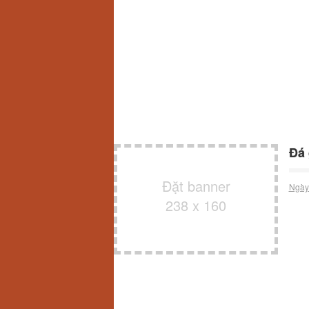
Đá 
Đặt banner
Ngày
238 x 160