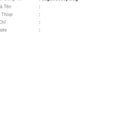
à Tên
:
 Thoại
:
Chỉ
:
ite
: