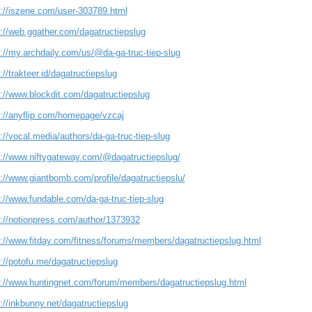
s://iszene.com/user-303789.html
s://web.ggather.com/dagatructiepslug
://my.archdaily.com/us/@da-ga-truc-tiep-slug
://trakteer.id/dagatructiepslug
s://www.blockdit.com/dagatructiepslug
s://anyflip.com/homepage/vzcaj
://vocal.media/authors/da-ga-truc-tiep-slug
s://www.niftygateway.com/@dagatructiepslug/
://www.giantbomb.com/profile/dagatructiepslu/
://www.fundable.com/da-ga-truc-tiep-slug
s://notionpress.com/author/1373932
s://www.fitday.com/fitness/forums/members/dagatructiepslug.html
://potofu.me/dagatructiepslug
s://www.huntingnet.com/forum/members/dagatructiepslug.html
://inkbunny.net/dagatructiepslug