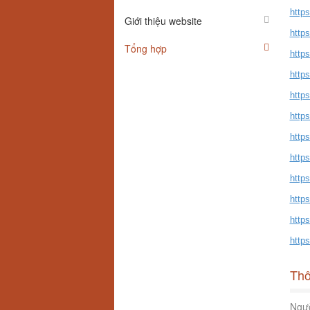
http
Giới thiệu website
https
Tổng hợp
https
https
http
http
http
http
https
https
http
https
Thô
Ngườ