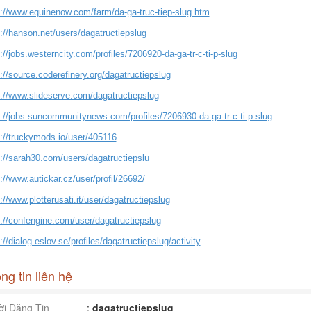
s://www.equinenow.com/farm/da-ga-truc-tiep-slug.htm
://hanson.net/users/dagatructiepslug
://jobs.westerncity.com/profiles/7206920-da-ga-tr-c-ti-p-slug
://source.coderefinery.org/dagatructiepslug
s://www.slideserve.com/dagatructiepslug
s://jobs.suncommunitynews.com/profiles/7206930-da-ga-tr-c-ti-p-slug
s://truckymods.io/user/405116
s://sarah30.com/users/dagatructiepslu
://www.autickar.cz/user/profil/26692/
://www.plotterusati.it/user/dagatructiepslug
s://confengine.com/user/dagatructiepslug
://dialog.eslov.se/profiles/dagatructiepslug/activity
ng tin liên hệ
i Đăng Tin
:
dagatructiepslug