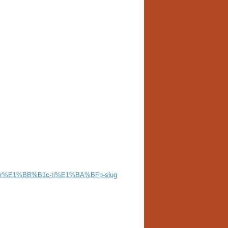
A0-tr%E1%BB%B1c-ti%E1%BA%BFp-slug