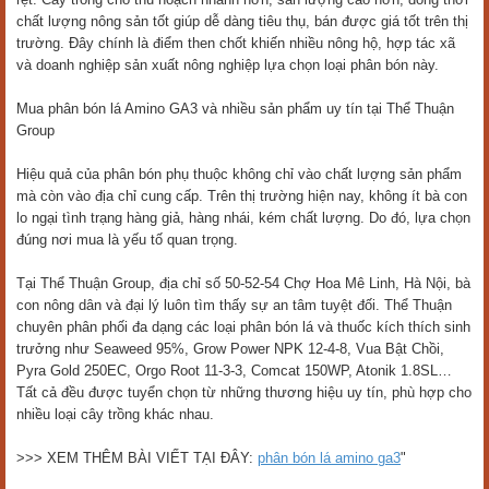
chất lượng nông sản tốt giúp dễ dàng tiêu thụ, bán được giá tốt trên thị
trường. Đây chính là điểm then chốt khiến nhiều nông hộ, hợp tác xã
và doanh nghiệp sản xuất nông nghiệp lựa chọn loại phân bón này.
Mua phân bón lá Amino GA3 và nhiều sản phẩm uy tín tại Thể Thuận
Group
Hiệu quả của phân bón phụ thuộc không chỉ vào chất lượng sản phẩm
mà còn vào địa chỉ cung cấp. Trên thị trường hiện nay, không ít bà con
lo ngại tình trạng hàng giả, hàng nhái, kém chất lượng. Do đó, lựa chọn
đúng nơi mua là yếu tố quan trọng.
Tại Thể Thuận Group, địa chỉ số 50-52-54 Chợ Hoa Mê Linh, Hà Nội, bà
con nông dân và đại lý luôn tìm thấy sự an tâm tuyệt đối. Thể Thuận
chuyên phân phối đa dạng các loại phân bón lá và thuốc kích thích sinh
trưởng như Seaweed 95%, Grow Power NPK 12-4-8, Vua Bật Chồi,
Pyra Gold 250EC, Orgo Root 11-3-3, Comcat 150WP, Atonik 1.8SL…
Tất cả đều được tuyển chọn từ những thương hiệu uy tín, phù hợp cho
nhiều loại cây trồng khác nhau.
>>> XEM THÊM BÀI VIẾT TẠI ĐÂY:
phân bón lá amino ga3
"