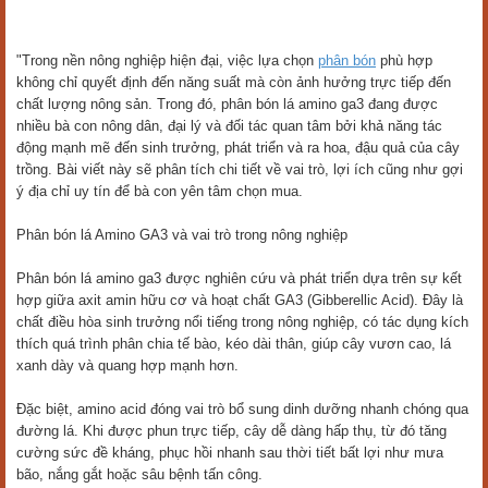
"Trong nền nông nghiệp hiện đại, việc lựa chọn
phân bón
phù hợp
không chỉ quyết định đến năng suất mà còn ảnh hưởng trực tiếp đến
chất lượng nông sản. Trong đó, phân bón lá amino ga3 đang được
nhiều bà con nông dân, đại lý và đối tác quan tâm bởi khả năng tác
động mạnh mẽ đến sinh trưởng, phát triển và ra hoa, đậu quả của cây
trồng. Bài viết này sẽ phân tích chi tiết về vai trò, lợi ích cũng như gợi
ý địa chỉ uy tín để bà con yên tâm chọn mua.
Phân bón lá Amino GA3 và vai trò trong nông nghiệp
Phân bón lá amino ga3 được nghiên cứu và phát triển dựa trên sự kết
hợp giữa axit amin hữu cơ và hoạt chất GA3 (Gibberellic Acid). Đây là
chất điều hòa sinh trưởng nổi tiếng trong nông nghiệp, có tác dụng kích
thích quá trình phân chia tế bào, kéo dài thân, giúp cây vươn cao, lá
xanh dày và quang hợp mạnh hơn.
Đặc biệt, amino acid đóng vai trò bổ sung dinh dưỡng nhanh chóng qua
đường lá. Khi được phun trực tiếp, cây dễ dàng hấp thụ, từ đó tăng
cường sức đề kháng, phục hồi nhanh sau thời tiết bất lợi như mưa
bão, nắng gắt hoặc sâu bệnh tấn công.