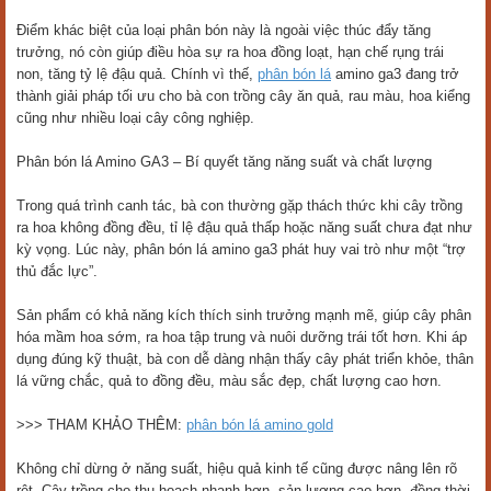
Điểm khác biệt của loại phân bón này là ngoài việc thúc đẩy tăng
trưởng, nó còn giúp điều hòa sự ra hoa đồng loạt, hạn chế rụng trái
non, tăng tỷ lệ đậu quả. Chính vì thế,
phân bón lá
amino ga3 đang trở
thành giải pháp tối ưu cho bà con trồng cây ăn quả, rau màu, hoa kiểng
cũng như nhiều loại cây công nghiệp.
Phân bón lá Amino GA3 – Bí quyết tăng năng suất và chất lượng
Trong quá trình canh tác, bà con thường gặp thách thức khi cây trồng
ra hoa không đồng đều, tỉ lệ đậu quả thấp hoặc năng suất chưa đạt như
kỳ vọng. Lúc này, phân bón lá amino ga3 phát huy vai trò như một “trợ
thủ đắc lực”.
Sản phẩm có khả năng kích thích sinh trưởng mạnh mẽ, giúp cây phân
hóa mầm hoa sớm, ra hoa tập trung và nuôi dưỡng trái tốt hơn. Khi áp
dụng đúng kỹ thuật, bà con dễ dàng nhận thấy cây phát triển khỏe, thân
lá vững chắc, quả to đồng đều, màu sắc đẹp, chất lượng cao hơn.
>>> THAM KHẢO THÊM:
phân bón lá amino gold
Không chỉ dừng ở năng suất, hiệu quả kinh tế cũng được nâng lên rõ
rệt. Cây trồng cho thu hoạch nhanh hơn, sản lượng cao hơn, đồng thời