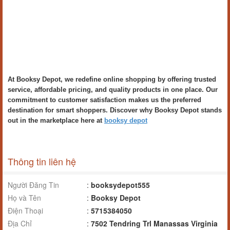
At Booksy Depot, we redefine online shopping by offering trusted
service, affordable pricing, and quality products in one place. Our
commitment to customer satisfaction makes us the preferred
destination for smart shoppers. Discover why Booksy Depot stands
out in the marketplace here at
booksy depot
Thông tin liên hệ
Người Đăng Tin
:
booksydepot555
Họ và Tên
:
Booksy Depot
Điện Thoại
:
5715384050
Địa Chỉ
:
7502 Tendring Trl Manassas Virginia