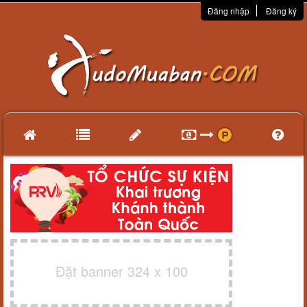
Đăng nhập
Đăng ký
Đặt banner 324 x 100