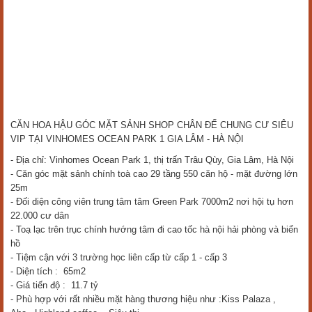
CĂN HOA HẬU GÓC MẶT SẢNH SHOP CHÂN ĐẾ CHUNG CƯ SIÊU
VIP TẠI VINHOMES OCEAN PARK 1 GIA LÂM - HÀ NỘI
- Địa chỉ: Vinhomes Ocean Park 1, thị trấn Trâu Qùy, Gia Lâm, Hà Nội
- Căn góc mặt sảnh chính toà cao 29 tầng 550 căn hộ - mặt đường lớn
25m
- Đối diện công viên trung tâm tâm Green Park 7000m2 nơi hội tụ hơn
22.000 cư dân
- Toạ lạc trên trục chính hướng tâm đi cao tốc hà nội hải phòng và biển
hồ
- Tiệm cận với 3 trường học liên cấp từ cấp 1 - cấp 3
- Diện tích : 65m2
- Giá tiến độ : 11.7 tỷ
- Phù hợp với rất nhiều mặt hàng thương hiệu như :Kiss Palaza ,