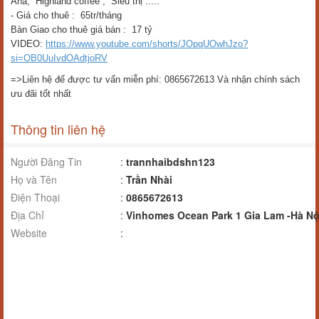
Aha, Highland coffee , Siêu thị .....
- Giá cho thuê : 65tr/tháng
Bàn Giao cho thuê giá bán : 17 tỷ
VIDEO:
https://www.youtube.com/shorts/JOpqUOwhJzo?
si=OB0UuIvdOAdtjoRV
=>Liên hệ để được tư vấn miễn phí: 0865672613 Và nhận chính sách
ưu đãi tốt nhất
Thông tin liên hệ
Người Đăng Tin
:
trannhaibdshn123
Họ và Tên
:
Trần Nhài
Điện Thoại
:
0865672613
Địa Chỉ
:
Vinhomes Ocean Park 1 Gia Lam -Hà Nộ
Website
: