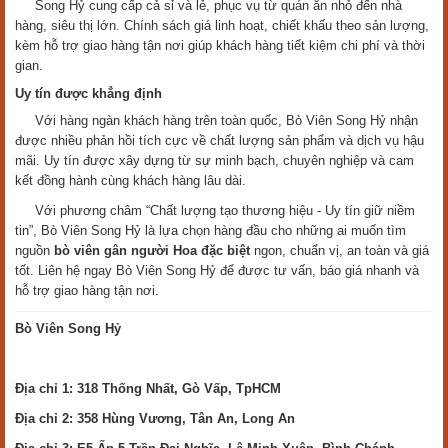
Song Hỷ cung cấp cả sỉ và lẻ, phục vụ từ quán ăn nhỏ đến nhà
hàng, siêu thị lớn. Chính sách giá linh hoạt, chiết khấu theo sản lượng,
kèm hỗ trợ giao hàng tận nơi giúp khách hàng tiết kiệm chi phí và thời
gian.
Uy tín được khẳng định
Với hàng ngàn khách hàng trên toàn quốc, Bò Viên Song Hỷ nhận
được nhiều phản hồi tích cực về chất lượng sản phẩm và dịch vụ hậu
mãi. Uy tín được xây dựng từ sự minh bạch, chuyên nghiệp và cam
kết đồng hành cùng khách hàng lâu dài.
Với phương châm “Chất lượng tạo thương hiệu - Uy tín giữ niềm
tin”, Bò Viên Song Hỷ là lựa chọn hàng đầu cho những ai muốn tìm
nguồn
bò viên gân người Hoa đặc biệt
ngon, chuẩn vị, an toàn và giá
tốt. Liên hệ ngay Bò Viên Song Hỷ để được tư vấn, báo giá nhanh và
hỗ trợ giao hàng tận nơi.
Bò Viên Song Hỷ
Địa chỉ 1: 318 Thống Nhất, Gò Vấp, TpHCM
Địa chỉ 2: 358 Hùng Vương, Tân An, Long An