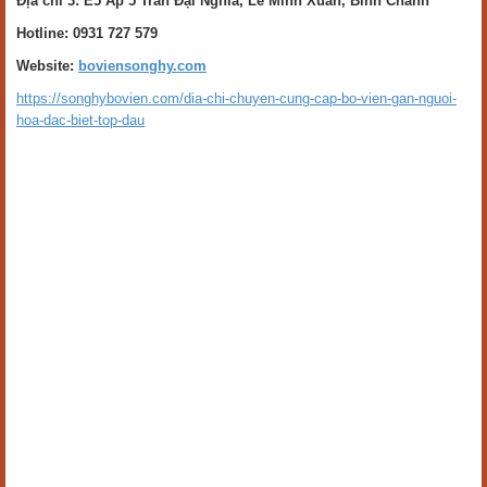
Địa chỉ 3: E5 Ấp 5 Trần Đại Nghĩa, Lê Minh Xuân, Bình Chánh
Hotline:
0931 727 579
Website:
boviensonghy.com
https://songhybovien.com/dia-chi-chuyen-cung-cap-bo-vien-gan-nguoi-
hoa-dac-biet-top-dau