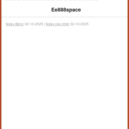
Ee888space
Ngày đăng:
02-10-2025 |
Ngày cập nhật:
02-10-2025