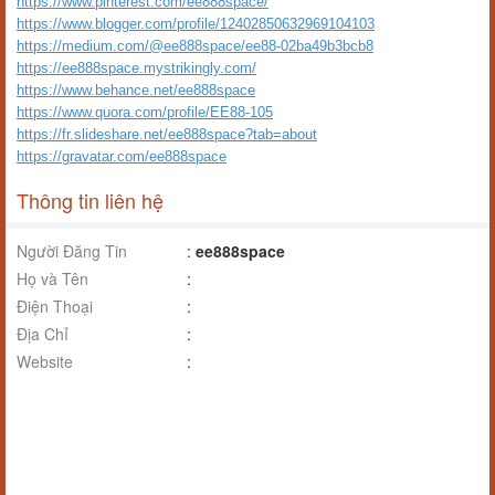
https://www.pinterest.com/ee888space/
https://www.blogger.com/profile/12402850632969104103
https://medium.com/@ee888space/ee88-02ba49b3bcb8
https://ee888space.mystrikingly.com/
https://www.behance.net/ee888space
https://www.quora.com/profile/EE88-105
https://fr.slideshare.net/ee888space?tab=about
https://gravatar.com/ee888space
Thông tin liên hệ
Người Đăng Tin
:
ee888space
Họ và Tên
:
Điện Thoại
:
Địa Chỉ
:
Website
: