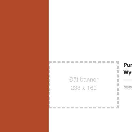
Pur
Wy
Đặt banner
238 x 160
Ngày