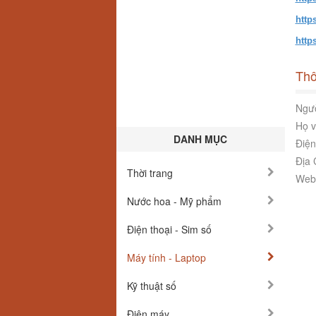
http
http
Thô
Ngườ
Họ v
DANH MỤC
Điện
Địa 
Thời trang
Webs
Nước hoa - Mỹ phẩm
Điện thoại - Sim số
Máy tính - Laptop
Kỹ thuật số
Điện máy