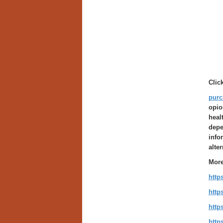
Clic
purc
opio
heal
depe
info
alte
More
http
http
http
http