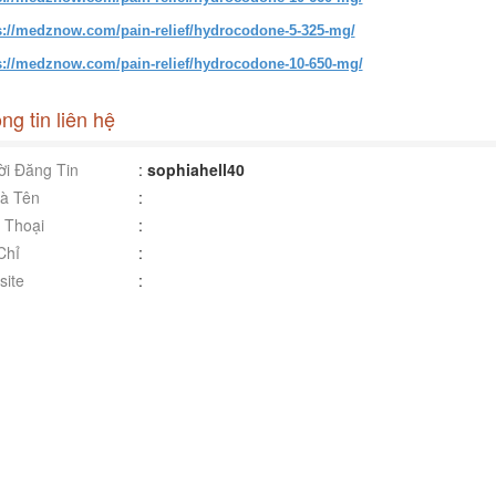
s://medznow.com/pain-relief/hydrocodone-5-325-mg/
s://medznow.com/pain-relief/hydrocodone-10-650-mg/
ng tin liên hệ
i Đăng Tin
:
sophiahell40
à Tên
:
 Thoại
:
Chỉ
:
ite
: