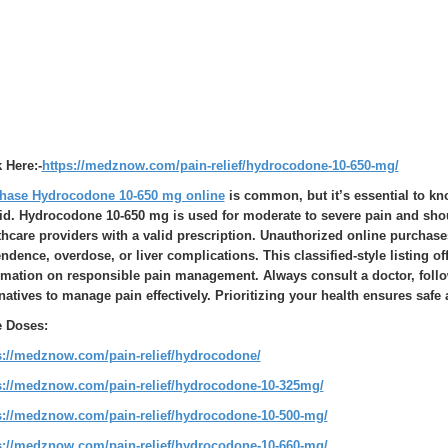
k Here:-
https://medznow.com/pain-relief/hydrocodone-10-650-mg/
hase Hydrocodone 10-650 mg online
is common, but it’s essential to kn
id. Hydrocodone 10-650 mg is used for moderate to severe pain and sho
thcare providers with a valid prescription. Unauthorized online purchases
ndence, overdose, or liver complications. This classified-style listing off
rmation on responsible pain management. Always consult a doctor, follo
rnatives to manage pain effectively. Prioritizing your health ensures safe
 Doses:
s://medznow.com/pain-relief/hydrocodone/
s://medznow.com/pain-relief/hydrocodone-10-325mg/
s://medznow.com/pain-relief/hydrocodone-10-500-mg/
s://medznow.com/pain-relief/hydrocodone-10-660-mg/