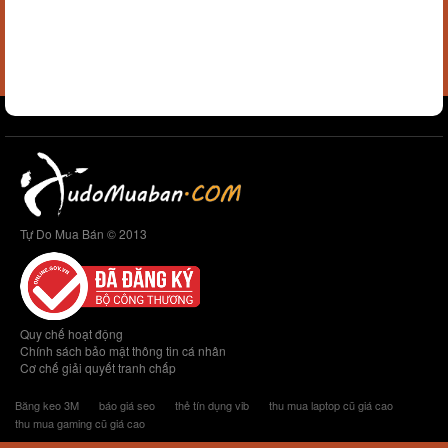
Tự Do Mua Bán © 2013
Quy chế hoạt động
Chính sách bảo mật thông tin cá nhân
Cơ chế giải quyết tranh chấp
Băng keo 3M
báo giá seo
thẻ tín dụng vib
thu mua laptop cũ giá cao
thu mua gaming cũ giá cao