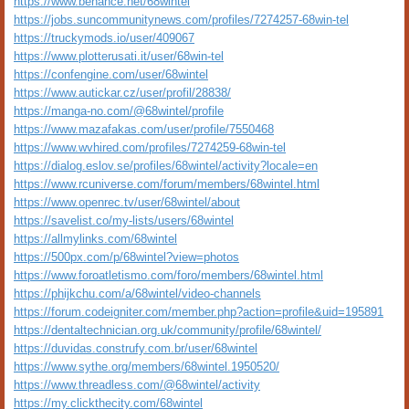
https://www.behance.net/68wintel
https://jobs.suncommunitynews.com/profiles/7274257-68win-tel
https://truckymods.io/user/409067
https://www.plotterusati.it/user/68win-tel
https://confengine.com/user/68wintel
https://www.autickar.cz/user/profil/28838/
https://manga-no.com/@68wintel/profile
https://www.mazafakas.com/user/profile/7550468
https://www.wvhired.com/profiles/7274259-68win-tel
https://dialog.eslov.se/profiles/68wintel/activity?locale=en
https://www.rcuniverse.com/forum/members/68wintel.html
https://www.openrec.tv/user/68wintel/about
https://savelist.co/my-lists/users/68wintel
https://allmylinks.com/68wintel
https://500px.com/p/68wintel?view=photos
https://www.foroatletismo.com/foro/members/68wintel.html
https://phijkchu.com/a/68wintel/video-channels
https://forum.codeigniter.com/member.php?action=profile&uid=195891
https://dentaltechnician.org.uk/community/profile/68wintel/
https://duvidas.construfy.com.br/user/68wintel
https://www.sythe.org/members/68wintel.1950520/
https://www.threadless.com/@68wintel/activity
https://my.clickthecity.com/68wintel