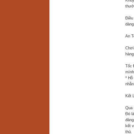
Khuy
thưở
Điều
dàng
An T
Chơi 
hàng
Tốc 
mình
* Hỗ
nhẫn
Kết 
Qua 
Đó l
đáng
kết 
thủ.