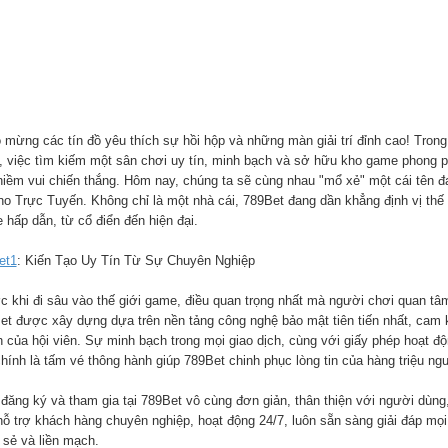
 mừng các tín đồ yêu thích sự hồi hộp và những màn giải trí đỉnh cao! Trong
, việc tìm kiếm một sân chơi uy tín, minh bạch và sở hữu kho game phong phú 
niềm vui chiến thắng. Hôm nay, chúng ta sẽ cùng nhau "mổ xẻ" một cái tên đ
no Trực Tuyến. Không chỉ là một nhà cái, 789Bet đang dần khẳng định vị thế l
 hấp dẫn, từ cổ điển đến hiện đại.
et1
: Kiến Tạo Uy Tín Từ Sự Chuyên Nghiệp
c khi đi sâu vào thế giới game, điều quan trọng nhất mà người chơi quan tâm
et được xây dựng dựa trên nền tảng công nghệ bảo mật tiên tiến nhất, cam kế
h của hội viên. Sự minh bạch trong mọi giao dịch, cùng với giấy phép hoạt 
chính là tấm vé thông hành giúp 789Bet chinh phục lòng tin của hàng triệu ng
 đăng ký và tham gia tại 789Bet vô cùng đơn giản, thân thiện với người dùn
hỗ trợ khách hàng chuyên nghiệp, hoạt động 24/7, luôn sẵn sàng giải đáp mọ
 sẻ và liền mạch.