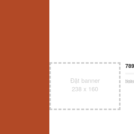
789
Đặt banner
Ngày
238 x 160