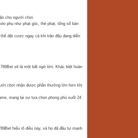
ận cho người chơi.
èo phụ như phạt góc, thẻ phạt, tổng số bàn
ó thể đặt cược ngay cả khi trận đấu đang diễn
789Bet sẽ là một bất ngờ lớn. Khác biệt hoàn
người chơi nhận được phần thưởng lớn hơn khi
me, mang lại sự lựa chọn phong phú suốt 24
789Bet hiểu rõ điều này, và họ đã đầu tư mạnh