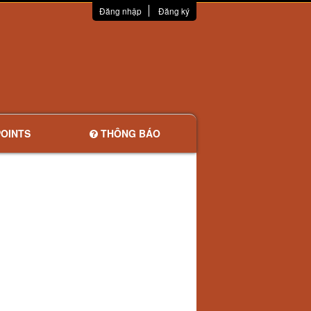
Đăng nhập
Đăng ký
OINTS
THÔNG BÁO