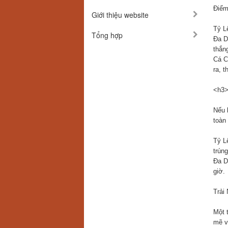
Điểm
Giới thiệu website
Tỷ L
Tổng hợp
Đa D
thắng
Cá Cư
ra, t
<h3>
Nếu 
toàn
Tỷ L
trún
Đa D
giờ.
Trải
Một 
mẽ v