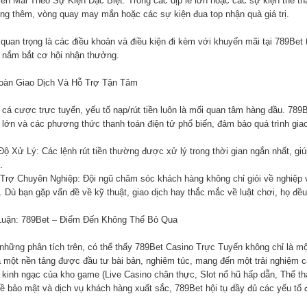
ến Mãi Theo Sự Kiện Đặc Biệt: Trong các dịp lễ lớn hoặc các sự kiện thể th
ng thêm, vòng quay may mắn hoặc các sự kiện đua top nhận quà giá trị.
 quan trọng là các điều khoản và điều kiện đi kèm với khuyến mãi tại 789Bet
 nắm bắt cơ hội nhận thưởng.
oàn Giao Dịch Và Hỗ Trợ Tận Tâm
cá cược trực tuyến, yếu tố nạp/rút tiền luôn là mối quan tâm hàng đầu. 789Be
 lớn và các phương thức thanh toán điện tử phổ biến, đảm bảo quá trình giao 
Độ Xử Lý: Các lệnh rút tiền thường được xử lý trong thời gian ngắn nhất, g
.
 Trợ Chuyên Nghiệp: Đội ngũ chăm sóc khách hàng không chỉ giỏi về nghiệp vụ
. Dù bạn gặp vấn đề về kỹ thuật, giao dịch hay thắc mắc về luật chơi, họ đều
Luận: 789Bet – Điểm Đến Không Thể Bỏ Qua
những phân tích trên, có thể thấy 789Bet Casino Trực Tuyến không chỉ là một 
à một nền tảng được đầu tư bài bản, nghiêm túc, mang đến một trải nghiệm 
 kinh ngạc của kho game (Live Casino chân thực, Slot nổ hũ hấp dẫn, Thể tha
về bảo mật và dịch vụ khách hàng xuất sắc, 789Bet hội tụ đầy đủ các yếu tố 