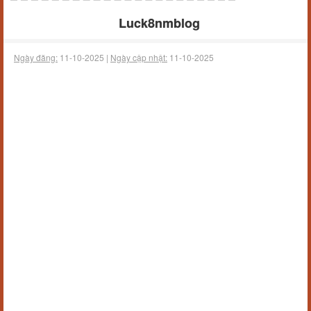
Luck8nmblog
Ngày đăng:
11-10-2025 |
Ngày cập nhật:
11-10-2025