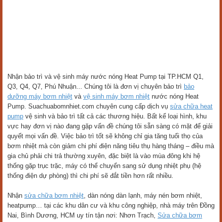
Nhận bảo trì và vệ sinh máy nước nóng Heat Pump tại TP.HCM Q1,
Q3, Q4, Q7, Phú Nhuận... Chúng tôi là đơn vị chuyên bảo trì
bảo
dưỡng máy bơm nhiệt
và
vệ sinh máy bơm nhiệt
nước nóng Heat
Pump. Suachuabomnhiet.com chuyên cung cấp dịch vụ
sửa chữa heat
pump
vệ sinh và bảo trì tất cả các thương hiệu. Bất kể loại hình, khu
vực hay đơn vị nào đang gặp vấn đề chúng tôi sẵn sàng có mặt để giải
quyết mọi vấn đề. Việc bảo trì tốt sẽ không chỉ gia tăng tuổi thọ của
bơm nhiệt mà còn giảm chi phí điện năng tiêu thụ hàng tháng – điều mà
gia chủ phải chi trả thường xuyên, đặc biệt là vào mùa đông khi hệ
thống gặp trục trặc, máy có thể chuyển sang sử dụng nhiệt phụ (hệ
thống điện dự phòng) thì chi phí sẽ đắt tiền hơn rất nhiều.
Nhận
sửa chữa bơm nhiệt
, dàn nóng dàn lạnh, máy nén bơm nhiệt,
heatpump… tại các khu dân cư và khu công nghiệp, nhà máy trên Đồng
Nai, Bình Dương, HCM uy tín tận nơi: Nhơn Trạch,
Sửa chữa bơm