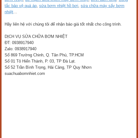
tắc bảo vệ quá áp
,
sửa bơm nhiệt hồ bơi
,
sửa chữa máy sấy bơm
nhiệt
…
Hãy liên hệ với chúng tôi để nhận báo giá tốt nhất cho công trình.
DỊCH VỤ SỬA CHỮA BƠM NHIỆT
ĐT: 0938917940
Zalo: 0938917940
Số 869 Trường Chinh, Q. Tân Phú, TP.HCM
Số 01 Tô Hiến Thành, P. 03, TP Đà Lạt.
Số 52 Trần Bình Trọng, Hải Cảng, TP Quy Nhơn
suachuabomnhiet.com