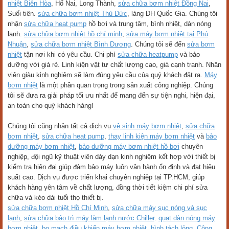
nhiệt Biên Hòa
, Hố Nai, Long Thành,
sửa chữa bơm nhiệt Đồng Nai
,
Suối tiên.
sửa chữa bơm nhiệt Thủ Đức
, làng ĐH Quốc Gia. Chúng tôi
nhận
sửa chữa heat pump
hồ bơi và trung tâm, bình nhiệt, dàn nóng
lạnh.
sửa chữa bơm nhiệt hồ chí minh
,
sửa máy bơm nhiệt tại Phú
Nhuận
,
sửa chữa bơm nhiệt Bình Dương
. Chúng tôi sẽ đến
sửa bơm
nhiệt
tận nơi khi có yêu cầu. Chi phí
sửa chữa heatpump
và bảo
dưỡng với giá rẻ. Linh kiện vật tư chất lượng cao, giá cạnh tranh. Nhân
viên giàu kinh nghiệm sẽ làm đúng yêu cầu của quý khách đặt ra.
Máy
bơm nhiệt
là một phần quan trọng trong sản xuất công nghiệp. Chúng
tôi sẽ đưa ra giải pháp tối ưu nhất để mang đến sự tiện nghi, hiện đại,
an toàn cho quý khách hàng!
Chúng tôi cũng nhận tất cả dịch vụ
vệ sinh máy bơm nhiệt
,
sửa chữa
bơm nhiệt
,
sửa chữa heat pump
,
thay linh kiện máy bơm nhiệt
và
bảo
dưỡng máy bơm nhiệt
,
bảo dưỡng máy bơm nhiệt hồ bơi
chuyên
nghiệp, đội ngũ kỹ thuật viên dày dạn kinh nghiệm kết hợp với thiết bị
kiểm tra hiện đại giúp đảm bảo máy luôn vận hành ổn định và đạt hiệu
suất cao. Dịch vụ được triển khai chuyên nghiệp tại TP.HCM, giúp
khách hàng yên tâm về chất lượng, đồng thời tiết kiệm chi phí sửa
chữa và kéo dài tuổi thọ thiết bị.
sửa chữa bơm nhiệt Hồ Chí Minh
,
sửa chữa máy sục nóng và sục
lạnh
,
sửa chữa bảo trì máy làm lạnh nước Chiller
.
quạt dàn nóng máy
bơm nhiệt
,
bo mạch điều khiển máy bơm nhiệt
,
bình tách lỏng
,
Công