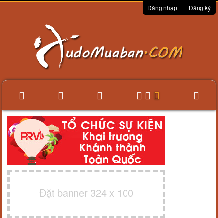
Đăng nhập
Đăng ký
Đặt banner 324 x 100