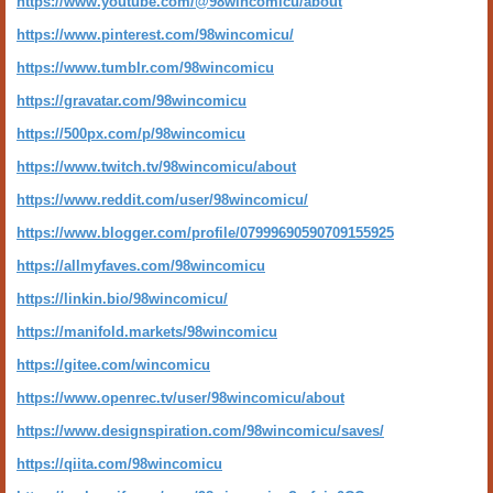
https://www.youtube.com/@98wincomicu/about
https://www.pinterest.com/98wincomicu/
https://www.tumblr.com/98wincomicu
https://gravatar.com/98wincomicu
https://500px.com/p/98wincomicu
https://www.twitch.tv/98wincomicu/about
https://www.reddit.com/user/98wincomicu/
https://www.blogger.com/profile/07999690590709155925
https://allmyfaves.com/98wincomicu
https://linkin.bio/98wincomicu/
https://manifold.markets/98wincomicu
https://gitee.com/wincomicu
https://www.openrec.tv/user/98wincomicu/about
https://www.designspiration.com/98wincomicu/saves/
https://qiita.com/98wincomicu