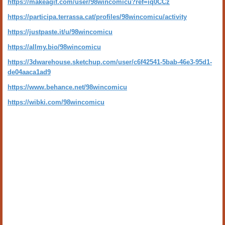
https://makeagif.com/user/98wincomicu?ref=iq0CCz
https://participa.terrassa.cat/profiles/98wincomicu/activity
https://justpaste.it/u/98wincomicu
https://allmy.bio/98wincomicu
https://3dwarehouse.sketchup.com/user/c6f42541-5bab-46e3-95d1-
de04aaca1ad9
https://www.behance.net/98wincomicu
https://wibki.com/98wincomicu