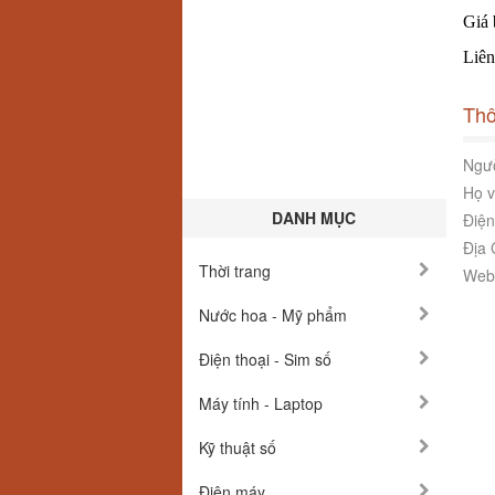
Giá 
Liên
Thô
Ngườ
Họ v
DANH MỤC
Điện
Địa 
Thời trang
Webs
Nước hoa - Mỹ phẩm
Điện thoại - Sim số
Máy tính - Laptop
Kỹ thuật số
Điện máy