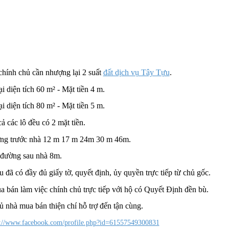
chính chủ cần nhượng lại 2 suất
đất dịch vụ Tây Tựu
.
ại diện tích 60 m² - Mặt tiền 4 m.
ại diện tích 80 m² - Mặt tiền 5 m.
cả các lô đều có 2 mặt tiền.
g trước nhà 12 m 17 m 24m 30 m 46m.
đường sau nhà 8m.
u đã có đầy đủ giấy tờ, quyết định, ủy quyền trực tiếp từ chủ gốc.
a bán làm việc chính chủ trực tiếp với hộ có Quyết Định đền bù.
ủ nhà mua bán thiện chí hỗ trợ đến tận cùng.
s://www.facebook.com/profile.php?id=61557549300831