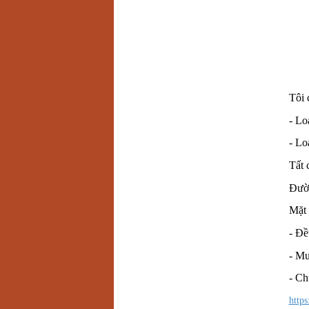
Tôi 
- Lo
- Lo
Tất 
Đườn
Mặt 
- Đề
- Mu
- Ch
http