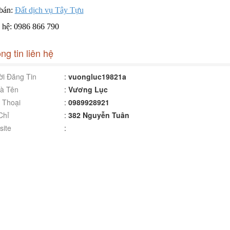
bán:
Đất dịch vụ Tây Tựu
 hệ: 0986 866 790
ng tin liên hệ
i Đăng Tin
:
vuongluc19821a
à Tên
:
Vương Lục
 Thoại
:
0989928921
Chỉ
:
382 Nguyễn Tuân
ite
: