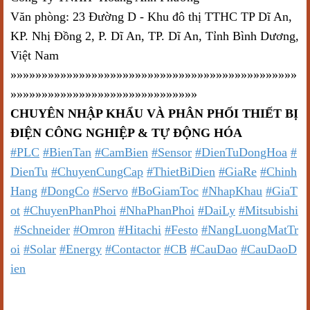
Văn phòng: 23 Đường D - Khu đô thị TTHC TP Dĩ An,
KP. Nhị Đồng 2, P. Dĩ An, TP. Dĩ An, Tỉnh Bình Dương,
Việt Nam
»»»»»»»»»»»»»»»»»»»»»»»»»»»»»»»»»»»»»»»»»»»»»»
»»»»»»»»»»»»»»»»»»»»»»»»»»»»»»
CHUYÊN NHẬP KHẨU VÀ PHÂN PHỐI THIẾT BỊ
ĐIỆN CÔNG NGHIỆP & TỰ ĐỘNG HÓA
#PLC
#BienTan
#CamBien
#Sensor
#DienTuDongHoa
#
DienTu
#ChuyenCungCap
#ThietBiDien
#GiaRe
#Chinh
Hang
#DongCo
#Servo
#BoGiamToc
#NhapKhau
#GiaT
ot
#ChuyenPhanPhoi
#NhaPhanPhoi
#DaiLy
#Mitsubishi
#Schneider
#Omron
#Hitachi
#Festo
#NangLuongMatTr
oi
#Solar
#Energy
#Contactor
#CB
#CauDao
#CauDaoD
ien
Một số mdel tương tự:
FX1N-60MT