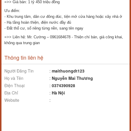
=>> Giá bán: 1 tỷ 450 triệu đồng
Ưu điểm:
- Khu trung tâm, dân cư đông đúc, tiện mở cửa hàng hoặc xây nhà ở
- Hạ tầng hoàn thiện, điện nước đầy đủ
- Đất thổ cư, sổ riêng từng nền, sang tên ngay
=>> Liên hệ: Mr. Cường – 0961684678 - Thiện chí bán, giá công khai,
không qua trung gian
Thông tin liên hệ
Người Đăng Tin
:
maithuongdt123
Họ và Tên
:
Nguyễn Mai Thương
Điện Thoại
:
0374390928
Địa Chỉ
:
Hà Nội
Website
: