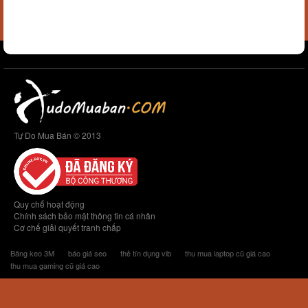
Tự Do Mua Bán © 2013
Quy chế hoạt động
Chính sách bảo mật thông tin cá nhân
Cơ chế giải quyết tranh chấp
Băng keo 3M
báo giá seo
thẻ tín dụng vib
thu mua laptop cũ giá cao
thu mua gaming cũ giá cao