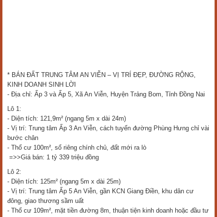
* BÁN ĐẤT TRUNG TÂM AN VIỄN – VỊ TRÍ ĐẸP, ĐƯỜNG RỘNG,
KINH DOANH SINH LỜI
- Địa chỉ: Ấp 3 và Ấp 5, Xã An Viễn, Huyện Trảng Bom, Tỉnh Đồng Nai
Lô 1:
- Diện tích: 121,9m² (ngang 5m x dài 24m)
- Vị trí: Trung tâm Ấp 3 An Viễn, cách tuyến đường Phùng Hưng chỉ vài
bước chân
- Thổ cư 100m², sổ riêng chính chủ, đất mới ra lò
=>>Giá bán: 1 tỷ 339 triệu đồng
Lô 2:
- Diện tích: 125m² (ngang 5m x dài 25m)
- Vị trí: Trung tâm Ấp 5 An Viễn, gần KCN Giang Điền, khu dân cư
đông, giao thương sầm uất
- Thổ cư 109m², mặt tiền đường 8m, thuận tiện kinh doanh hoặc đầu tư