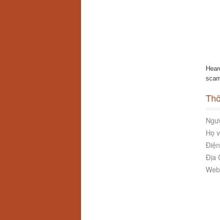
Hear
scams
Thô
Ngườ
Họ v
Điện
Địa 
Webs