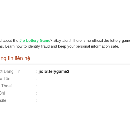
d about the
Jio Lottery Game
? Stay alert! There is no official Jio lottery g
. Learn how to identify fraud and keep your personal information safe.
ng tin liên hệ
i Đăng Tin
:
jiolotterygame2
à Tên
:
 Thoại
:
Chỉ
:
ite
: