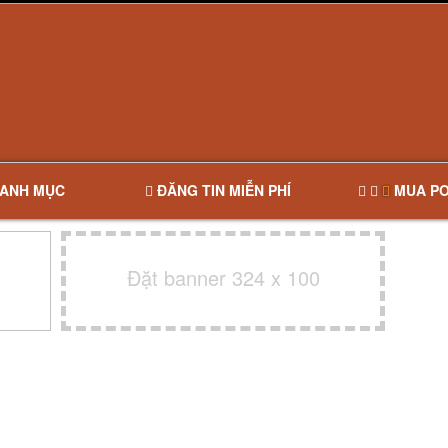
ANH MỤC
ĐĂNG TIN MIỄN PHÍ
MUA PO
Đặt banner 324 x 100