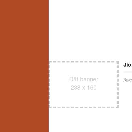
Jio
Đặt banner
Ngày
238 x 160