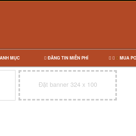
ANH MỤC
ĐĂNG TIN MIỄN PHÍ
MUA PO
Đặt banner 324 x 100