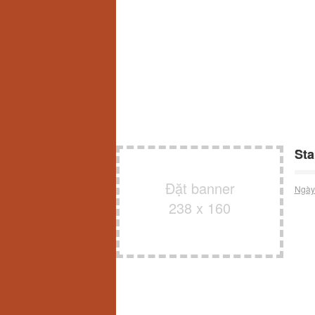
Sta
Đặt banner
Ngày
238 x 160