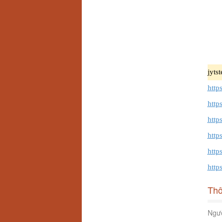
jyts
https
http
http
https
https
http
Thô
Ngườ