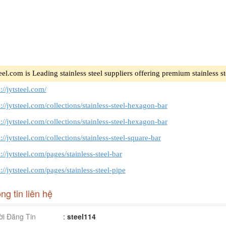
teel.com is Leading stainless steel suppliers offering premium stainless s
://jytsteel.com/
s://jytsteel.com/collections/stainless-steel-hexagon-bar
s://jytsteel.com/collections/stainless-steel-hexagon-bar
://jytsteel.com/collections/stainless-steel-square-bar
://jytsteel.com/pages/stainless-steel-bar
s://jytsteel.com/pages/stainless-steel-pipe
ng tin liên hệ
i Đăng Tin
:
steel114