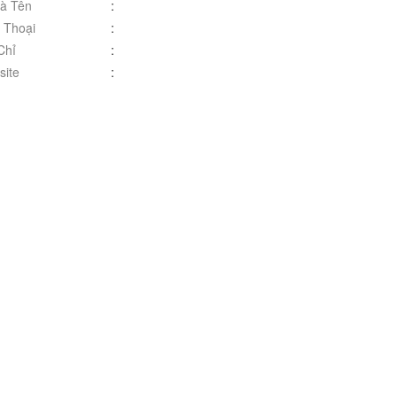
à Tên
:
 Thoại
:
Chỉ
:
ite
: