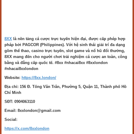
8XX
là nền tảng cá cược trực tuyến hiện đại, được cấp phép hợp
pháp bởi PAGCOR (Philippines). Với hệ sinh thái giải trí đa dạng
gồm thể thao, casino trực tuyến, slot game và nổ hũ đổi thưởng,
8XX mang đến cho người chơi trải nghiệm cá cược an toàn, công
bằng và đẳng cấp quốc tế. #8xx #nhacai8xx #8xxlondon
#nhacai8xxlondon
Website:
https://8xx.london/
Địa chỉ: 156 Đ. Tống Văn Trân, Phường 5, Quận 11, Thành phố Hồ
Chí Minh
SĐT: 0904063110
Email: 8xxlondon@gmail.com
Social:
https://x.com/8xxlondon