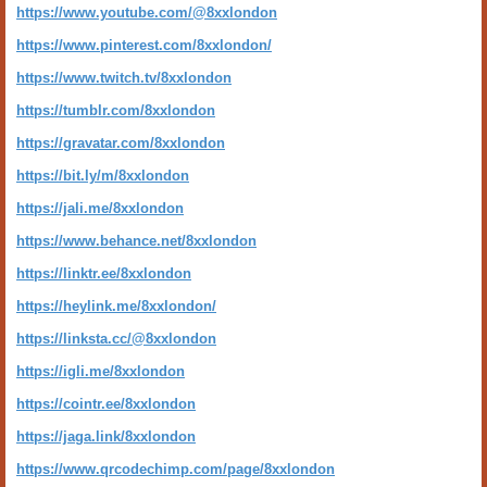
https://www.youtube.com/@8xxlondon
https://www.pinterest.com/8xxlondon/
https://www.twitch.tv/8xxlondon
https://tumblr.com/8xxlondon
https://gravatar.com/8xxlondon
https://bit.ly/m/8xxlondon
https://jali.me/8xxlondon
https://www.behance.net/8xxlondon
https://linktr.ee/8xxlondon
https://heylink.me/8xxlondon/
https://linksta.cc/@8xxlondon
https://igli.me/8xxlondon
https://cointr.ee/8xxlondon
https://jaga.link/8xxlondon
https://www.qrcodechimp.com/page/8xxlondon