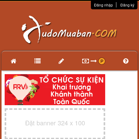
Đăng nhập
Đăng ký
Đặt banner 324 x 100