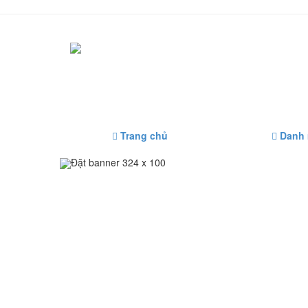
Trang chủ
Danh
Đặt banner 324 x 100