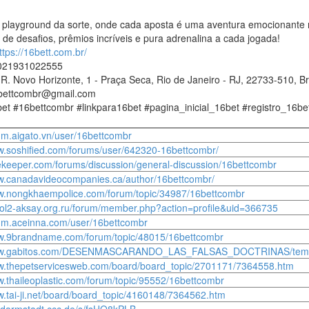
 playground da sorte, onde cada aposta é uma aventura emocionante 
e desafios, prêmios incríveis e pura adrenalina a cada jogada!
ttps://16bett.com.br/
 021931022555
R. Novo Horizonte, 1 - Praça Seca, Rio de Janeiro - RJ, 22733-510, Br
6bettcombr@gmail.com
et #16bettcombr #linkpara16bet #pagina_inicial_16bet #registro_16be
rum.aigato.vn/user/16bettcombr
w.soshified.com/forums/user/642320-16bettcombr/
vekeeper.com/forums/discussion/general-discussion/16bettcombr
ww.canadavideocompanies.ca/author/16bettcombr/
ww.nongkhaempolice.com/forum/topic/34987/16bettcombr
ool2-aksay.org.ru/forum/member.php?action=profile&uid=366735
rum.aceinna.com/user/16bettcombr
ww.9brandname.com/forum/topic/48015/16bettcombr
www.gabitos.com/DESENMASCARANDO_LAS_FALSAS_DOCTRINAS/tem
ww.thepetservicesweb.com/board/board_topic/2701171/7364558.htm
w.thaileoplastic.com/forum/topic/95552/16bettcombr
w.tai-ji.net/board/board_topic/4160148/7364562.htm