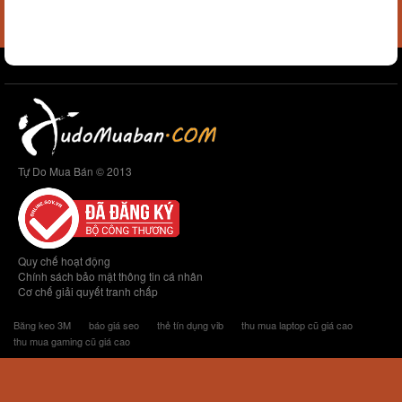
Tự Do Mua Bán © 2013
Quy chế hoạt động
Chính sách bảo mật thông tin cá nhân
Cơ chế giải quyết tranh chấp
Băng keo 3M
báo giá seo
thẻ tín dụng vib
thu mua laptop cũ giá cao
thu mua gaming cũ giá cao