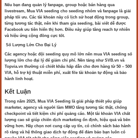
Nếu bạn đang quản lý fanpage, group hoặc bán hàng qua
livestream, Mua VIA seeding cho seeding nhóm và fanpage là giải
pháp tối ưu. Các tài khoản này có lịch sử hoạt động trong group,
từng tương tác thật, nên khi tham gia seeding, bài viết dễ được
Facebook ưu tiên hiển thị hơn. Điều này giúp tăng reach tự nhiên
và hiệu ứng cộng đồng cực tốt.
Số Lượng Lớn Cho Đại Lý
Các agency hoặc đội seeding quy mô lớn nên mua VIA seeding số
lượng lớn cho đại lý để giảm chi phí. Nền tảng như SVB.vn và
Topvia.vn thường có chiết khấu hấp dẫn cho đơn hàng từ 50 – 500
VIA, hỗ trợ kỹ thuật miễn phí, xuất file tài khoản tự động và bảo
hành linh hoạt.
Kết Luận
Trong năm 2025, Mua VIA Seeding là giải pháp thiết yếu giúp
marketer, agency và người làm MMO tăng tương tác thật, chống
checkpoint và tiết kiệm chi phí quảng cáo. Một tài khoản VIA chất
lượng cao sẽ giúp chiến dịch marketing ổn định, hiệu quả và bền
vững hơn. Hãy chọn nơi cung cấp uy tín, có chính sách bảo hành
rõ ràng và hệ thống giao dịch tự động để đảm bảo bạn luôn có