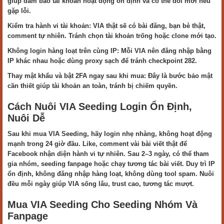
giúp đảm bảo tài khoản hoạt động ổn định và có thể đổi mới nếu
gặp lỗi.
Kiểm tra hành vi tài khoản: VIA thật sẽ có bài đăng, bạn bè thật,
comment tự nhiên. Tránh chọn tài khoản trống hoặc clone mới tạo.
Không login hàng loạt trên cùng IP: Mỗi VIA nên đăng nhập bằng
IP khác nhau hoặc dùng proxy sạch để tránh checkpoint 282.
Thay mật khẩu và bật 2FA ngay sau khi mua: Đây là bước bảo mật
cần thiết giúp tài khoản an toàn, tránh bị chiếm quyền.
Cách Nuôi VIA Seeding Login Ổn Định,
Nuôi Dễ
Sau khi mua VIA Seeding, hãy login nhẹ nhàng, không hoạt động
mạnh trong 24 giờ đầu. Like, comment vài bài viết thật để
Facebook nhận diện hành vi tự nhiên. Sau 2–3 ngày, có thể tham
gia nhóm, seeding fanpage hoặc chạy tương tác bài viết. Duy trì IP
ổn định, không đăng nhập hàng loạt, không dùng tool spam. Nuôi
đều mỗi ngày giúp VIA sống lâu, trust cao, tương tác mượt.
Mua VIA Seeding Cho Seeding Nhóm Và
Fanpage