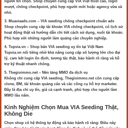
người tin chọn. Shop chuyên cung cấp VIA Việt trust cao, login
mượt, chống checkpoint, phù hợp người mới hoặc agency vừa và
nhỏ.
3. Muaviaads.com – VIA seeding chống checkpoint chuẩn ads
Shop chuyên cung cấp tài khoản VIA chống checkpoint, có lịch sử
hoạt động thật và hướng dẫn chi tiết cách sử dụng, nuôi tài khoản.
Phù hợp với những người làm quảng cáo chuyên nghiệp.
4. Topvia.vn – Shop bán VIA seeding uy tín tại Việt Nam
Topvia.vn nổi tiếng nhờ khả năng cung cấp số lượng lớn cho đại
lý, cam kết login ổn định, tương tác thật, bảo hành rõ ràng và hỗ
trợ kỹ thuật nhanh chóng.
5. Thegioimmo.net – Nền tảng MMO đa dịch vụ
Không chỉ cung cấp VIA seeding, Thegioimmo.net còn cung cấp
clone, BM, tài khoản quảng cáo và các công cụ hỗ trợ marketer.
Đây là địa chỉ uy tín, giá cả cạnh tranh, phù hợp cho người làm
MMO lâu năm.
Kinh Nghiệm Chọn Mua VIA Seeding Thật,
Không Die
Chọn shop có hệ thống tự động và bảo hành rõ ràng: Điều này