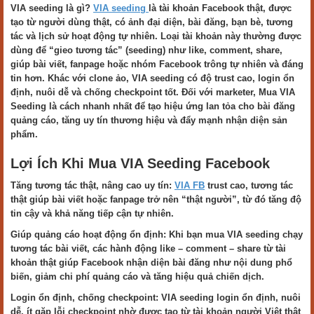
VIA seeding là gì?
VIA seeding
là tài khoản Facebook thật, được
tạo từ người dùng thật, có ảnh đại diện, bài đăng, bạn bè, tương
tác và lịch sử hoạt động tự nhiên. Loại tài khoản này thường được
dùng để “gieo tương tác” (seeding) như like, comment, share,
giúp bài viết, fanpage hoặc nhóm Facebook trông tự nhiên và đáng
tin hơn. Khác với clone ảo, VIA seeding có độ trust cao, login ổn
định, nuôi dễ và chống checkpoint tốt. Đối với marketer, Mua VIA
Seeding là cách nhanh nhất để tạo hiệu ứng lan tỏa cho bài đăng
quảng cáo, tăng uy tín thương hiệu và đẩy mạnh nhận diện sản
phẩm.
Lợi Ích Khi Mua VIA Seeding Facebook
Tăng tương tác thật, nâng cao uy tín:
VIA FB
trust cao, tương tác
thật giúp bài viết hoặc fanpage trở nên “thật người”, từ đó tăng độ
tin cậy và khả năng tiếp cận tự nhiên.
Giúp quảng cáo hoạt động ổn định: Khi bạn mua VIA seeding chạy
tương tác bài viết, các hành động like – comment – share từ tài
khoản thật giúp Facebook nhận diện bài đăng như nội dung phổ
biến, giảm chi phí quảng cáo và tăng hiệu quả chiến dịch.
Login ổn định, chống checkpoint: VIA seeding login ổn định, nuôi
dễ, ít gặp lỗi checkpoint nhờ được tạo từ tài khoản người Việt thật