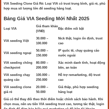
VIA Seeding Clone Giá Rẻ: Loại VIA có trust trung bình, giá rẻ, phù
hợp mua số lượng lớn để seeding hàng loạt.
Bảng Giá VIA Seeding Mới Nhất 2025
Giá tham khảo
Loại VIA
Đặc điểm nổi bật
(VNĐ)
30.000 –
Nick thật, login ổn định, trust
VIA seeding Việt
100.000
cao
50.000 –
IP quốc tế, chạy quảng cáo
VIA seeding ngoại
150.000
nước ngoài
VIA seeding chống
80.000 –
Xác minh danh tính, hoạt động
checkpoint
200.000
bền, an toàn
VIA seeding chạy
100.000 –
Hỗ trợ remarketing, độ trust
quảng cáo
250.000
cao
VIA seeding clone
20.000 –
Giá thấp, phù hợp seeding
giá rẻ
50.000
hàng loạt
Giá có thể thay đổi theo thời điểm hoặc chính sách bảo hành. Khi
chọn mua, nên ưu tiên VIA seeding trust cao, tương tác thật, login
ổn định để đảm bảo hiệu quả marketing và độ bền tài khoản.