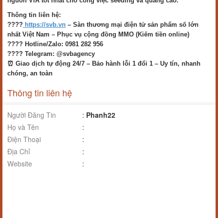
nguồn VIA tốt nhất cho công việc seeding và quảng cáo.
Thông tin liên hệ:
????
https://svb.vn
– Sàn thương mại điện tử sản phẩm số lớn
nhất Việt Nam – Phục vụ cộng đồng MMO (Kiếm tiền online)
???? Hotline/Zalo: 0981 282 956
???? Telegram: @svbagency
⏰ Giao dịch tự động 24/7 – Bảo hành lỗi 1 đổi 1 – Uy tín, nhanh
chóng, an toàn
Thông tin liên hệ
Người Đăng Tin
:
Phanh22
Họ và Tên
:
Điện Thoại
:
Địa Chỉ
:
Website
: