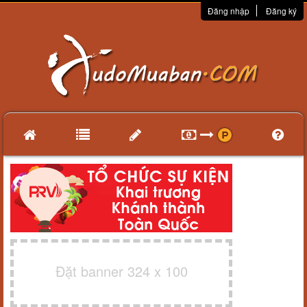
Đăng nhập
Đăng ký
Đặt banner 324 x 100