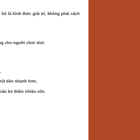
hũ là hình thức giải trí, không phải cách
g cho người chơi slot:
.
rút tiền nhanh hơn.
cần bỏ thêm nhiều vốn.