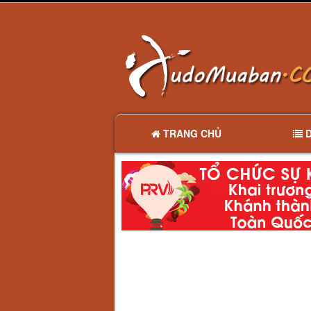
TRANG CHỦ