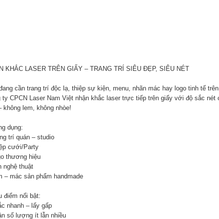
N KHẮC LASER TRÊN GIẤY – TRANG TRÍ SIÊU ĐẸP, SIÊU NÉT
ang cần trang trí độc lạ, thiệp sự kiện, menu, nhãn mác hay logo tinh tế trên
 ty CPCN Laser Nam Việt nhận khắc laser trực tiếp trên giấy với độ sắc nét
– không lem, không nhòe!
g dụng:
ng trí quán – studio
iệp cưới/Party
go thương hiệu
h nghệ thuật
m – mác sản phẩm handmade
 điểm nổi bật:
ắc nhanh – lấy gấp
n số lượng ít lẫn nhiều