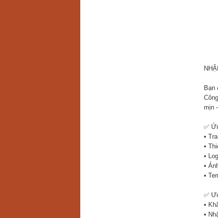
NHẬ
Bạn đ
Công
mịn 
✅ Ứn
• Tra
• Th
• Lo
• Ản
• Te
✅ Ưu
• Kh
• Nhậ