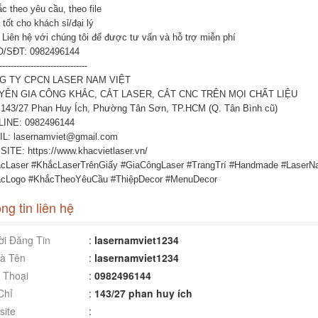
c theo yêu cầu, theo file
 tốt cho khách sỉ/đại lý
 Liên hệ với chúng tôi để được tư vấn và hỗ trợ miễn phí
/SĐT: 0982496144
-------------------------------
G TY CPCN LASER NAM VIỆT
YÊN GIA CÔNG KHẮC, CẮT LASER, CẮT CNC TRÊN MỌI CHẤT LIỆU
 143/27 Phan Huy Ích, Phường Tân Sơn, TP.HCM (Q. Tân Bình cũ)
INE: 0982496144
L: lasernamviet@gmail.com
ITE: https://www.khacvietlaser.vn/
cLaser #KhắcLaserTrênGiấy #GiaCôngLaser #TrangTrí #Handmade #LaserN
cLogo #KhắcTheoYêuCầu #ThiệpDecor #MenuDecor
ng tin liên hệ
i Đăng Tin
:
lasernamviet1234
à Tên
:
lasernamviet1234
 Thoại
:
0982496144
Chỉ
:
143/27 phan huy ích
ite
: