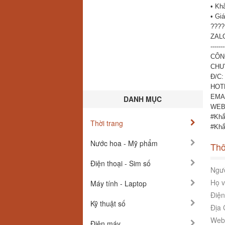
• Khắ
• Giá
????
ZALO
-------
CÔN
CHU
Đ/C:
HOTL
EMAI
DANH MỤC
WEBS
#Khắ
Thời trang
#Khắ
Nước hoa - Mỹ phẩm
Thô
Điện thoại - Sim số
Ngườ
Họ v
Máy tính - Laptop
Điện
Kỹ thuật số
Địa 
Webs
Điện máy