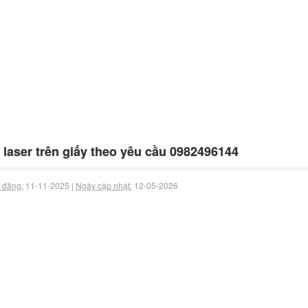
 laser trên giấy theo yêu cầu 0982496144
 đăng:
11-11-2025 |
Ngày cập nhật:
12-05-2026