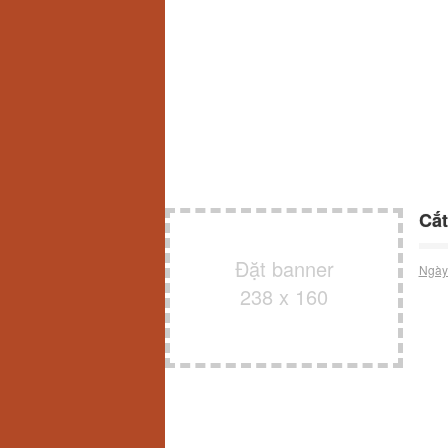
Cắt
Đặt banner
Ngày
238 x 160