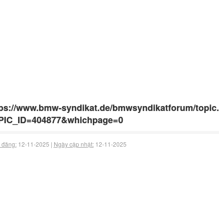
ps://www.bmw-syndikat.de/bmwsyndikatforum/topic
PIC_ID=404877&whichpage=0
 đăng:
12-11-2025 |
Ngày cập nhật:
12-11-2025