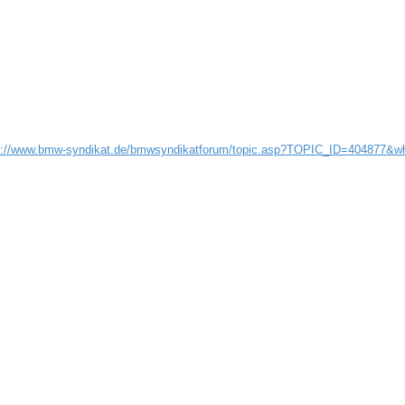
s://www.bmw-syndikat.de/bmwsyndikatforum/topic.asp?TOPIC_ID=404877&w