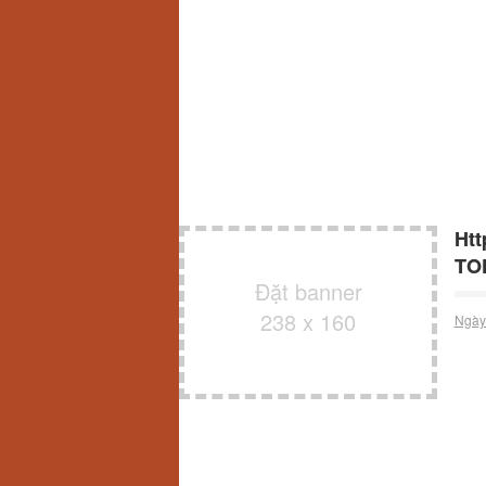
Htt
TO
Đặt banner
238 x 160
Ngày