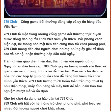
789 Club
– Cổng game đổi thưởng đẳng cấp và uy tín hàng đầu
Việt Nam
789 Club là một trong những cổng game đổi thưởng trực tuyến
được đông đảo người chơi Việt Nam yêu thích. Với phong cách
hiện đại, hệ thống bảo mật tiên tiến cùng kho trò chơi phong phú,
789 Club mang đến cho người chơi những phút giây giải trí đỉnh
cao và cơ hội nhận thưởng hấp dẫn mỗi ngày.
Trải nghiệm giao diện hiện đại, thân thiện với người dùng
Ngay từ lần đầu truy cập, 789 Club gây ấn tượng mạnh với thiết kế
giao diện sang trọng, tinh tế và dễ thao tác. Màu sắc chủ đạo hài
hòa, bố cục hợp lý giúp người chơi dễ dàng tìm kiếm trò chơi
mình yêu thích. 789 Club tương thích hoàn toàn trên mọi thiết bị
như điện thoại, máy tính bảng và máy tính để bàn, đảm bảo trải
nghiệm mượt mà và ổn định.
Kho trò chơi đa dạng và hấp dẫn tại 789 Club
789 Club nổi bật với hệ thống trò chơi phong phú, phù hợp với
nhiều đối tượng người chơi khác nhau: