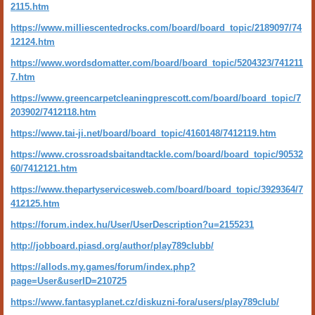
2115.htm
https://www.milliescentedrocks.com/board/board_topic/2189097/74
12124.htm
https://www.wordsdomatter.com/board/board_topic/5204323/741211
7.htm
https://www.greencarpetcleaningprescott.com/board/board_topic/7
203902/7412118.htm
https://www.tai-ji.net/board/board_topic/4160148/7412119.htm
https://www.crossroadsbaitandtackle.com/board/board_topic/90532
60/7412121.htm
https://www.thepartyservicesweb.com/board/board_topic/3929364/7
412125.htm
https://forum.index.hu/User/UserDescription?u=2155231
http://jobboard.piasd.org/author/play789clubb/
https://allods.my.games/forum/index.php?
page=User&userID=210725
https://www.fantasyplanet.cz/diskuzni-fora/users/play789club/