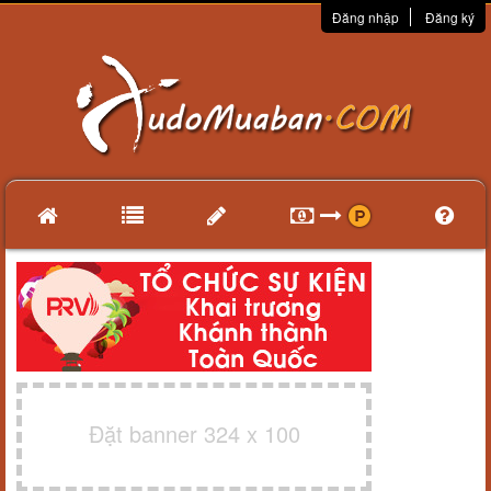
Đăng nhập
Đăng ký
Đặt banner 324 x 100