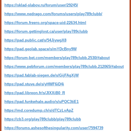
https://sklad-slabov.ru/forum/user/29245/
https://www.nedrago.com/forums/users/play789clubb/
https://forum.freero.org/space-uid-22634.html
https://forum.gettinglost.ca/user/play789clubb
https://pad.public.cat/s/54JjywgX8
https://pad.geolab.space/s/mYDcBny9W
https://forum-bet.com/members/play789clubb.2530/#about
https://www.pebforum.com/members/play789clubb.212065/#about
https://pad.fablab-siegen.de/s/GijFAgXjW
https://pad.stuve.de/s/yHWF6iD4i
https://pad.libreon.fr/s/JIXXiB0_R
https://pad.funkwhale.audio/s/uPQC3tiE1
https://md.coredump.ch/s/dTCzLvApZ
https://zb3.org/play789clubb/play789clubb
https://forums.ashesofthesingularity.com/user/7594739