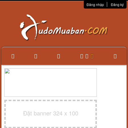
Đăng nhập
Đăng ký
Đặt banner 324 x 100