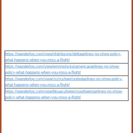
https://wanderlog.com/view/nfakjbzonx/deltaairlines-no-show-policy-
what-happens-when-you-miss-a-flight/
https://wanderlog.com/view/emnnslnckg/americanairlines-no-show-
policy-what-happens-when-you-miss-a-flight/
https://wanderlog.com/view/zrztxshqer/unitedairlines-no-show-policy-
what-happens-when-you-miss-a-flight/
https://wanderlog.com/view/bkuacuhwws/southwestairlines-no-show-
policy-what-happens-when-you-miss-a-flight/