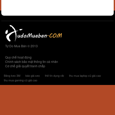
Tự Do Mua Bán © 2013
Quy chế hoạt động
Chính sách bảo mật thông tin cá nhân
Cơ chế giải quyết tranh chấp
Băng keo 3M
báo giá seo
thẻ tín dụng vib
thu mua laptop cũ giá cao
thu mua gaming cũ giá cao