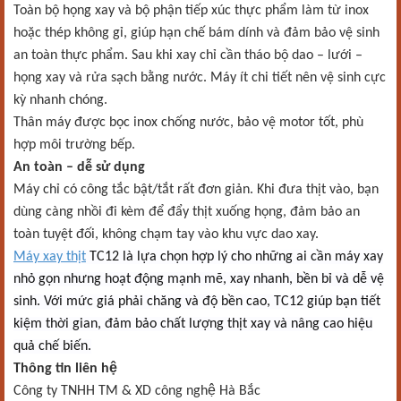
Toàn bộ họng xay và bộ phận tiếp xúc thực phẩm làm từ inox
hoặc thép không gỉ, giúp hạn chế bám dính và đảm bảo vệ sinh
an toàn thực phẩm. Sau khi xay chỉ cần tháo bộ dao – lưới –
họng xay và rửa sạch bằng nước. Máy ít chi tiết nên vệ sinh cực
kỳ nhanh chóng.
Thân máy được bọc inox chống nước, bảo vệ motor tốt, phù
hợp môi trường bếp.
An toàn – dễ sử dụng
Máy chỉ có công tắc bật/tắt rất đơn giản. Khi đưa thịt vào, bạn
dùng càng nhồi đi kèm để đẩy thịt xuống họng, đảm bảo an
toàn tuyệt đối, không chạm tay vào khu vực dao xay.
Máy xay thịt
TC12 là lựa chọn hợp lý cho những ai cần máy xay
nhỏ gọn nhưng hoạt động mạnh mẽ, xay nhanh, bền bỉ và dễ vệ
sinh. Với mức giá phải chăng và độ bền cao, TC12 giúp bạn tiết
kiệm thời gian, đảm bảo chất lượng thịt xay và nâng cao hiệu
quả chế biến.
Thông tin liên hệ
Công ty TNHH TM & XD công nghệ Hà Bắc