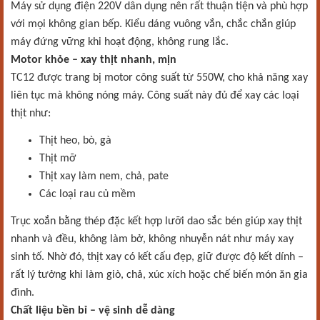
Máy sử dụng điện 220V dân dụng nên rất thuận tiện và phù hợp
với mọi không gian bếp. Kiểu dáng vuông vắn, chắc chắn giúp
máy đứng vững khi hoạt động, không rung lắc.
Motor khỏe – xay thịt nhanh, mịn
TC12 được trang bị motor công suất từ 550W, cho khả năng xay
liên tục mà không nóng máy. Công suất này đủ để xay các loại
thịt như:
Thịt heo, bò, gà
Thịt mỡ
Thịt xay làm nem, chả, pate
Các loại rau củ mềm
Trục xoắn bằng thép đặc kết hợp lưỡi dao sắc bén giúp xay thịt
nhanh và đều, không làm bở, không nhuyễn nát như máy xay
sinh tố. Nhờ đó, thịt xay có kết cấu đẹp, giữ được độ kết dính –
rất lý tưởng khi làm giò, chả, xúc xích hoặc chế biến món ăn gia
đình.
Chất liệu bền bỉ – vệ sinh dễ dàng