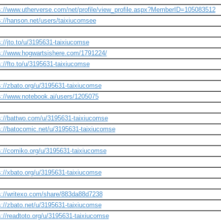
s://www.utherverse.com/net/profile/view_profile.aspx?MemberID=105083512
s://hanson.net/users/taixiucomsee
s://jto.to/u/3195631-taixiucomse
s://www.hogwartsishere.com/1791224/
s://fto.to/u/3195631-taixiucomse
s://zbato.org/u/3195631-taixiucomse
s://www.notebook.ai/users/1205075
s://battwo.com/u/3195631-taixiucomse
s://batocomic.net/u/3195631-taixiucomse
s://comiko.org/u/3195631-taixiucomse
s://xbato.org/u/3195631-taixiucomse
s://writexo.com/share/883da88d7238
s://zbato.net/u/3195631-taixiucomse
s://readtoto.org/u/3195631-taixiucomse