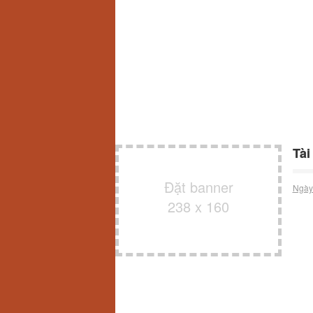
Tài
Đặt banner
Ngày
238 x 160