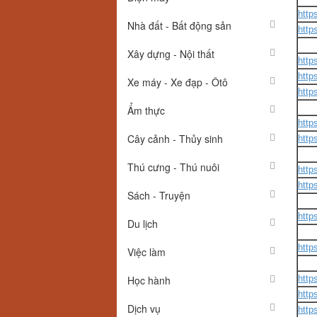
http
Nhà đất - Bất động sản
http
Xây dựng - Nội thất
http
http
Xe máy - Xe đạp - Ôtô
http
Ẩm thực
http
Cây cảnh - Thủy sinh
http
Thú cưng - Thú nuôi
http
http
Sách - Truyện
http
Du lịch
http
Việc làm
Học hành
http
http
Dịch vụ
http