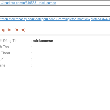
s://readtoto.com/u/3195631-taixiucomse
://dtan.thaiembassy.de/uncategorized/2562/?mingleforumaction=profile&id=4
ng tin liên hệ
i Đăng Tin
:
taixiucomse
à Tên
:
 Thoại
:
Chỉ
:
ite
: