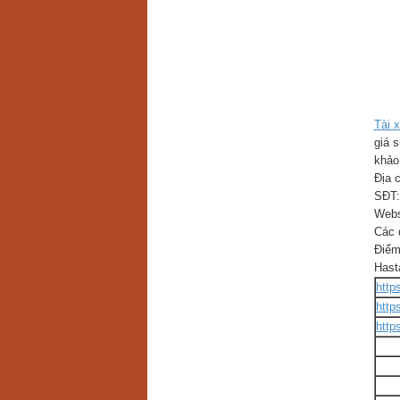
Tài x
giá 
khảo 
Địa 
SĐT:
Webs
Các 
Điểm 
Hasta
http
http
http