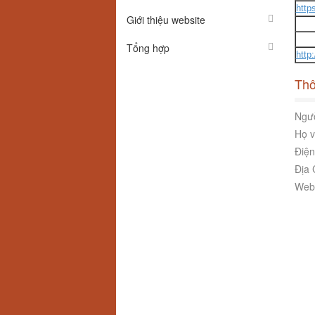
http
Giới thiệu website
Tổng hợp
http
Thô
Ngườ
Họ v
Điện
Địa 
Webs