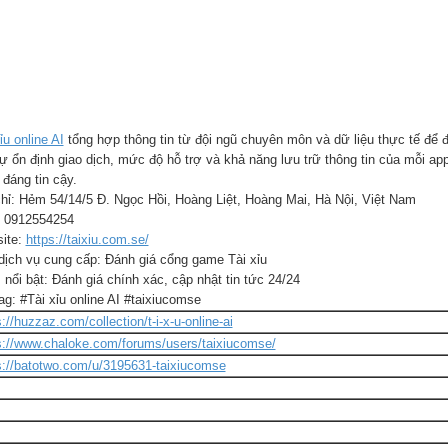
ỉu online AI
tổng hợp thông tin từ đội ngũ chuyên môn và dữ liệu thực tế để 
sự ổn định giao dịch, mức độ hỗ trợ và khả năng lưu trữ thông tin của mỗi a
đáng tin cậy.
chỉ: Hẻm 54/14/5 Đ. Ngọc Hồi, Hoàng Liệt, Hoàng Mai, Hà Nội, Việt Nam
 0912554254
ite:
https://taixiu.com.se/
dịch vụ cung cấp: Đánh giá cổng game Tài xỉu
nổi bật: Đánh giá chính xác, cập nhật tin tức 24/24
g: #Tài xỉu online AI #taixiucomse
s://huzzaz.com/collection/t-i-x-u-online-ai
s://www.chaloke.com/forums/users/taixiucomse/
s://batotwo.com/u/3195631-taixiucomse