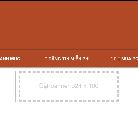
ANH MỤC
ĐĂNG TIN MIỄN PHÍ
MUA PO
Đặt banner 324 x 100