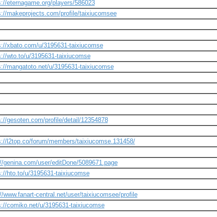
s://eternagame.org/players/586023
s://makeprojects.com/profile/taixiucomsee
s://xbato.com/u/3195631-taixiucomse
s://wto.to/u/3195631-taixiucomse
s://mangatoto.net/u/3195631-taixiucomse
s://gesoten.com/profile/detail/12354878
s://l2top.co/forum/members/taixiucomse.131458/
://genina.com/user/editDone/5089671.page
s://hto.to/u/3195631-taixiucomse
://www.fanart-central.net/user/taixiucomsee/profile
s://comiko.net/u/3195631-taixiucomse