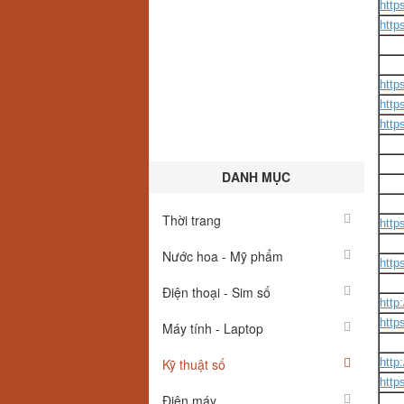
http
http
http
http
http
DANH MỤC
Thời trang
http
Nước hoa - Mỹ phẩm
http
Điện thoại - Sim số
http
http
Máy tính - Laptop
Kỹ thuật số
http
http
Điện máy