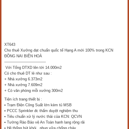
XT643
Cho thuê Xưởng đạt chuẩn quốc tế Hạng A mới 100% trong KCN
ĐỒNG NAI BIÊN HOÀ
------------------------------------
Với Tổng DTXD lên tới 14.000m2
Có cho thuê DT lẻ như sau :
+ Nhà xưởng 6.373m2
+ Nhà xưởng 7.609m2
+ Có văn phòng mỗi xưởng 300m2
Tiện ích trang thiết bị :
• Trạm Điện Công Suất lớn kèm tủ MSB
• PCCC Sprinkler đc thẩm duyệt nghiệm thu
• Tiêu chuẩn xử lý nước thải của KCN: QCVN
• Tường Rào Bảo vệ An Toàn hanh lang rộng rãi
• Hệ thống hút khói , phun vữa chống cháy