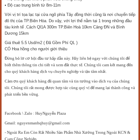
• Độ cao trung bình từ 8m-11m
Với vị trí tọa lạc tại cửa ngõ phía Tây đồng thời cũng là nơi chuyển tiếp
đô thị của TP.Biên Hòa. Do vậy, với lợi thế nằm tại 1 trong những đầu
tàu kinh tế .Cách Ql1A 300m TP.Biên Hoà 10km Cảng ĐN và Bình
Dương 15km
Giá thuê 5.5 Usd/m2 ( Đã Gồm Phí QL )
CÓ Hoa hồng cho người giới thiệu
Đ
ng b
l
c
ơ
h
i
đ
u t
ư
h
p d
n này. Hãy liên h
ngay v
i chúng tôi
đ
ừ
ỏ
ỡ
ộ
ầ
ấ
ẫ
ệ
ớ
ể
bi
t thêm thông tin chi ti
t và xem
đ
t th
c t
. Chúng tôi cam k
t mang
đ
n
ế
ế
ấ
ự
ế
ế
ế
cho quý khách hàng d
ch v
chuyên nghi
p và t
n tâm nh
t.
ị
ụ
ệ
ậ
ấ
C
m
ơ
n quý khách hàng
đ
ã quan tâm và tin t
ư
ng vào d
ch v
c
a chúng
ả
ở
ị
ụ
ủ
tôi. Chúng tôi r
t mong
đư
c h
p tác cùng quý v
đ
mang l
i thành công và
ấ
ợ
ợ
ị
ể
ạ
phát tri
n b
n v
ng.
ể
ề
ữ
Facebook \ Zalo : HuyNguy
n Plaza
ễ
Gmail: nguyenmanhqhuy@gmail.com
- Ngoài Ra Em Còn R
t Nhi
u S
n Ph
m Nhà X
ư
ng Trong Ngoài KCN &
ấ
ề
ả
ẩ
ở
C
m Công Nghi
p.
ụ
ệ