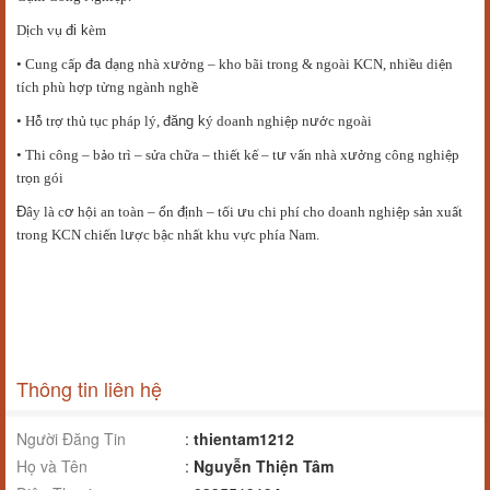
D
ch v
đi k
èm
ị
ụ
• Cung c
p
đa d
ng nhà x
ư
ng
– kho b
ãi trong & ngoài KCN, nhi
u di
n
ấ
ạ
ở
ề
ệ
tích phù h
p t
ng ngành ngh
ợ
ừ
ề
• H
tr
th
t
c pháp lý,
đăng k
ý doanh nghi
p n
ư
c ngoài
ỗ
ợ
ủ
ụ
ệ
ớ
• Thi c
ông
– b
o trì
– s
a ch
a
– thi
t k
– t
ư
v
n nhà x
ư
ng công nghi
p
ả
ử
ữ
ế
ế
ấ
ở
ệ
tr
n gói
ọ
Đ
ây là c
ơ
h
i an toàn
–
n
đ
nh
– t
i
ư
u chi phí cho doanh nghi
p s
n xu
t
ộ
ổ
ị
ố
ệ
ả
ấ
trong KCN chi
n l
ư
c b
c nh
t khu v
c phía Nam.
ế
ợ
ậ
ấ
ự
Thông tin liên hệ
Người Đăng Tin
:
thientam1212
Họ và Tên
:
Nguyễn Thiện Tâm