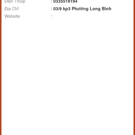
Điện Thoại
:
0335519194
Địa Chỉ
:
03/9 kp3 Phường Long Bình
Website
: