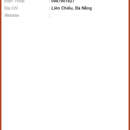
Điện Thoại
:
0987901827
Địa Chỉ
:
Liên Chiểu, Đà Nẵng
Website
: