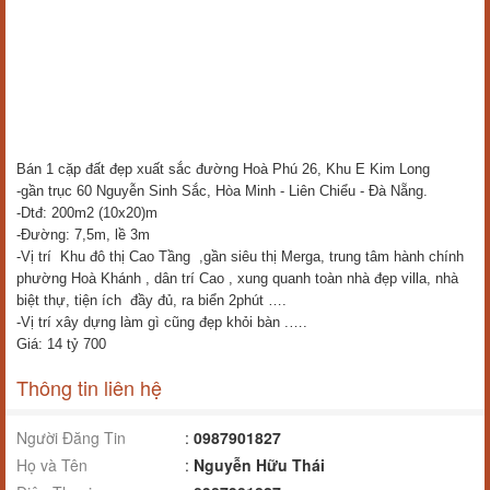
Bán 1 cặp đất đẹp xuất sắc đường Hoà Phú 26, Khu E Kim Long
-gần trục 60 Nguyễn Sinh Sắc, Hòa Minh - Liên Chiểu - Đà Nẵng.
-Dtđ: 200m2 (10x20)m
-Đường: 7,5m, lề 3m
-Vị trí Khu đô thị Cao Tầng ,gần siêu thị Merga, trung tâm hành chính
phường Hoà Khánh , dân trí Cao , xung quanh toàn nhà đẹp villa, nhà
biệt thự, tiện ích đầy đủ, ra biển 2phút ….
-Vị trí xây dựng làm gì cũng đẹp khỏi bàn .….
Giá: 14 tỷ 700
Thông tin liên hệ
Người Đăng Tin
:
0987901827
Họ và Tên
:
Nguyễn Hữu Thái