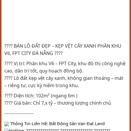
???? BÁN LÔ ĐẤT ĐẸP – KẸP VỆT CÂY XANH PHÂN KHU
V6, FPT CITY ĐÀ NẴNG ????
???? Vị trí: Phân khu V6 – FPT City, khu đô thị công nghệ
cao, dân trí tốt, quy hoạch đồng bộ.
???? Lô đất kẹp vệt cây xanh, không gian thoáng – mát
– riêng tư, cực kỳ hiếm trong khu.
???? Diện tích: 102m² (ngang 6m )
???? Giá bán: Chỉ 7,x tỷ – thương lượng chính chủ
--------------------
 Thông Tin Liên Hệ: Bất Động Sản Vạn Đạt Land
Hotline: ????????????????.????????????????.????????