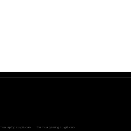
 mua laptop cũ giá cao
thu mua gaming cũ giá cao