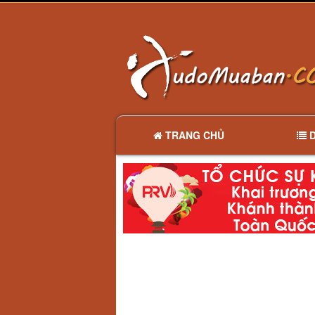
TRANG CHỦ