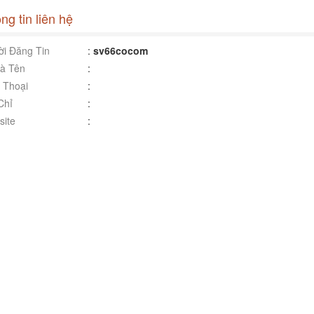
ng tin liên hệ
i Đăng Tin
:
sv66cocom
à Tên
:
 Thoại
:
Chỉ
:
ite
: