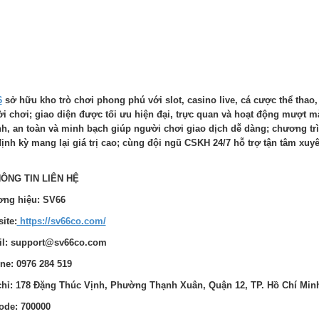
6
sở hữu kho trò chơi phong phú với slot, casino live, cá cược thể thao
i chơi; giao diện được tối ưu hiện đại, trực quan và hoạt động mượt mà
h, an toàn và minh bạch giúp người chơi giao dịch dễ dàng; chương tr
định kỳ mang lại giá trị cao; cùng đội ngũ CSKH 24/7 hỗ trợ tận tâm xuyê
ÔNG TIN LIÊN HỆ
ng hiệu: SV66
ite:
https://sv66co.com/
l: support@sv66co.com
ine: 0976 284 519
chỉ: 178 Đặng Thúc Vịnh, Phường Thạnh Xuân, Quận 12, TP. Hồ Chí Min
ode: 700000