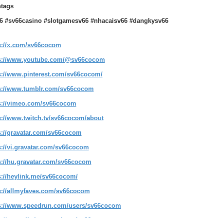
tags
6 #sv66casino #slotgamesv66 #nhacaisv66 #dangkysv66
s://x.com/sv66cocom
s://www.youtube.com/@sv66cocom
s://www.pinterest.com/sv66cocom/
s://www.tumblr.com/sv66cocom
s://vimeo.com/sv66cocom
s://www.twitch.tv/sv66cocom/about
s://gravatar.com/sv66cocom
s://vi.gravatar.com/sv66cocom
s://hu.gravatar.com/sv66cocom
s://heylink.me/sv66cocom/
s://allmyfaves.com/sv66cocom
s://www.speedrun.com/users/sv66cocom