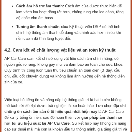
Cách âm hỗ trợ âm thanh:
Cách âm cửa được thực hiện để
làm vách loa hoạt động tốt hơn, chống rung cho loa cánh, tăng
độ chắc cho âm bass.
Tuning âm thanh chuẩn xác:
Kỹ thuật viên DSP có thể tinh
chỉnh hệ thống âm thanh dễ dàng và chính xác hơn nhiều khi
nền cabin đã tĩnh lặng tuyệt đối.
4.2. Cam kết về chất lượng vật liệu và an toàn kỹ thuật
AP Car Care cam kết chỉ sử dụng vật liệu cách âm chính hãng, có
nguồn gốc rõ ràng, không gây mùi và đảm bảo an toàn cho sức khỏe.
Quy trình thi công luôn tuân thủ tiêu chuẩn an toàn điện (đi dây, cầu
chì, đầu cốt chuyên dụng) và không làm ảnh hưởng đến hệ thống điện
zin của xe.
Việc loại bỏ tiếng ồn và nâng cấp hệ thống giải trí là hai bước không
thể tách rời để đạt được trải nghiệm lái xe hoàn hảo. Lựa chọn
địa chỉ
chống ồn cách âm sàn ô tô hiệu quả nhất hiện nay
là AP Car Care
để xử lý tiếng ồn nền, sau đó hoàn thiện với
giải pháp âm thanh xe
hơi tối ưu hiệu suất tại AP Car Care
. Sự kết hợp này không chỉ nâng
cao sự thoải mái mà còn là khoản đầu tư thông minh, gia tăng giá trị và