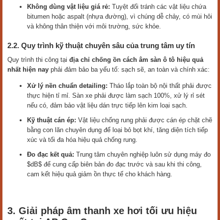
Không dùng vật liệu giá rẻ:
Tuyệt đối tránh các vật liệu chứa
bitumen hoặc aspalt (nhựa đường), vì chúng dễ chảy, có mùi hôi
và không thân thiện với môi trường, sức khỏe.
2.2. Quy trình kỹ thuật chuyên sâu của trung tâm uy tín
Quy trình thi công tại
địa chỉ chống ồn cách âm sàn ô tô hiệu quả
nhất hiện nay
phải đảm bảo ba yếu tố: sạch sẽ, an toàn và chính xác:
Xử lý nền chuẩn detailing:
Tháo lắp toàn bộ nội thất phải được
thực hiện tỉ mỉ. Sàn xe phải được làm sạch 100%, xử lý rỉ sét
nếu có, đảm bảo vật liệu dán trực tiếp lên kim loại sạch.
Kỹ thuật cán ép:
Vật liệu chống rung phải được cán ép chặt chẽ
bằng con lăn chuyên dụng để loại bỏ bọt khí, tăng diện tích tiếp
xúc và tối đa hóa hiệu quả chống rung.
Đo đạc kết quả:
Trung tâm chuyên nghiệp luôn sử dụng máy đo
$dB$ để cung cấp biên bản đo đạc trước và sau khi thi công,
cam kết hiệu quả giảm ồn thực tế cho khách hàng.
3. Giải pháp âm thanh xe hơi tối ưu hiệu