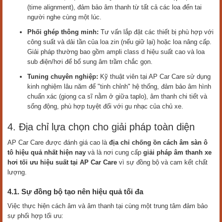
(time alignment), đảm bảo âm thanh từ tất cả các loa đến tai
người nghe cùng một lúc.
Phối ghép thông minh:
Tư vấn lắp đặt các thiết bị phù hợp với
công suất và dải tần của loa zin (nếu giữ lại) hoặc loa nâng cấp.
Giải pháp thường bao gồm ampli class d hiệu suất cao và loa
sub điện/hơi để bổ sung âm trầm chắc gọn.
Tuning chuyên nghiệp:
Kỹ thuật viên tại AP Car Care sử dụng
kinh nghiệm lâu năm để "tinh chỉnh" hệ thống, đảm bảo âm hình
chuẩn xác (giọng ca sĩ nằm ở giữa taplo), âm thanh chi tiết và
sống động, phù hợp tuyệt đối với gu nhạc của chủ xe.
4. Địa chỉ lựa chọn cho giải pháp toàn diện
AP Car Care được đánh giá cao là
địa chỉ chống ồn cách âm sàn ô
tô hiệu quả nhất hiện nay
và là nơi cung cấp
giải pháp âm thanh xe
hơi tối ưu hiệu suất tại AP Car Care
vì sự đồng bộ và cam kết chất
lượng.
4.1. Sự đồng bộ tạo nên hiệu quả tối đa
Việc thực hiện cách âm và âm thanh tại cùng một trung tâm đảm bảo
sự phối hợp tối ưu: