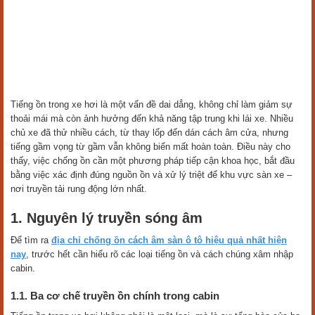
Tiếng ồn trong xe hơi là một vấn đề dai dẳng, không chỉ làm giảm sự
thoải mái mà còn ảnh hưởng đến khả năng tập trung khi lái xe. Nhiều
chủ xe đã thử nhiều cách, từ thay lốp đến dán cách âm cửa, nhưng
tiếng gầm vọng từ gầm vẫn không biến mất hoàn toàn. Điều này cho
thấy, việc chống ồn cần một phương pháp tiếp cận khoa học, bắt đầu
bằng việc xác định đúng nguồn ồn và xử lý triệt để khu vực sàn xe –
nơi truyền tải rung động lớn nhất.
1. Nguyên lý truyền sóng âm
Để tìm ra
địa chỉ chống ồn cách âm sàn ô tô hiệu quả nhất hiện
nay
, trước hết cần hiểu rõ các loại tiếng ồn và cách chúng xâm nhập
cabin.
1.1. Ba cơ chế truyền ồn chính trong cabin