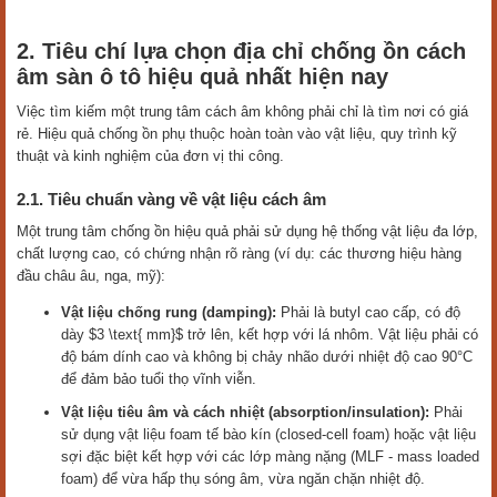
2. Tiêu chí lựa chọn địa chỉ chống ồn cách
âm sàn ô tô hiệu quả nhất hiện nay
Việc tìm kiếm một trung tâm cách âm không phải chỉ là tìm nơi có giá
rẻ. Hiệu quả chống ồn phụ thuộc hoàn toàn vào vật liệu, quy trình kỹ
thuật và kinh nghiệm của đơn vị thi công.
2.1. Tiêu chuẩn vàng về vật liệu cách âm
Một trung tâm chống ồn hiệu quả phải sử dụng hệ thống vật liệu đa lớp,
chất lượng cao, có chứng nhận rõ ràng (ví dụ: các thương hiệu hàng
đầu châu âu, nga, mỹ):
Vật liệu chống rung (damping):
Phải là butyl cao cấp, có độ
dày $3 \text{ mm}$ trở lên, kết hợp với lá nhôm. Vật liệu phải có
độ bám dính cao và không bị chảy nhão dưới nhiệt độ cao 90°C
để đảm bảo tuổi thọ vĩnh viễn.
Vật liệu tiêu âm và cách nhiệt (absorption/insulation):
Phải
sử dụng vật liệu foam tế bào kín (closed-cell foam) hoặc vật liệu
sợi đặc biệt kết hợp với các lớp màng nặng (MLF - mass loaded
foam) để vừa hấp thụ sóng âm, vừa ngăn chặn nhiệt độ.