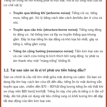
Tiếng ồn trong xe hơi không phải là một loại, mà là sự tổng hòa của ba
cơ chế vật lý:
Truyền qua không khí (airborne noise):
Tiếng còi xe, tiếng
mưa, tiếng gió. Xử lý bằng cách dán cách âm/tiêu âm ở cửa và
nóc.
Truyền qua cấu trúc (structure-borne noise):
Tiếng rung động
từ động cơ, hệ thống treo và lốp xe truyền thẳng qua khung
gầm. Đây là loại tiếng ồn dai dẳng và khó loại bỏ nhất, gây ra
tiếng ù, tiếng gầm vọng.
Tiếng ồn cộng hưởng (resonance noise):
Tấm kim loại sàn xe
và các vách cửa mỏng bị kích thích bởi rung động, tự phát ra
âm thanh như một "màng trống" khổng lồ.
1.2. Tại sao sàn xe là vị trí phải ưu tiên hàng đầu?
Sàn xe chính là cầu nối lớn nhất giữa mặt đường và cabin. Dù bạn sử
dụng lốp êm hay cách âm cửa tốt đến đâu, tiếng ồn từ mặt đường vẫn
truyền qua sàn, chiếm đến $70 – 80\%$ tổng lượng tiếng ồn nội thất khi
xe chạy trên $80 \text{ km/h}$. Tiếng ồn này chủ yếu là tiếng ù ở tần số
thấp, đòi hỏi phải sử dụng vật liệu chống rung có khối lượng lớn để dập
tắt dao động của tấm kim loại sàn.