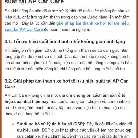
suất tại AP Car Care
Sau khi tiếng ồn nền đã được xử lý triệt để nhờ việc chống ồn sàn xe
hiệu quả, chất lượng âm thanh trong cabin sẽ được nâng lên một tầm
cao mới. Đây là lúc cần đến
giải pháp âm thanh xe hơi tối ưu hiệu
suất tại AP Car Care
để hoàn thiện trải nghiệm.
3.1. Tối ưu hiệu suất âm thanh nhờ không gian tĩnh lặng
Khi tiếng ồn nền giảm 10 dB, hệ thống âm thanh sẽ có cảm giác như
tăng gấp đôi độ rõ nét và chi tiết. Các dải tần thấp (bass) không còn bị
lấn át bởi tiếng gầm ù. Lúc này, hiệu suất của hệ thống loa nguyên bản
có thể được cải thiện đáng kể chỉ bằng cách bổ sung thiết bị hỗ trợ.
3.2. Giải pháp âm thanh xe hơi tối ưu hiệu suất tại AP Car
Care
AP Car Care không chỉ là một
địa chỉ chống ồn cách âm sàn ô tô
hiệu quả nhất hiện nay
, mà còn là trung tâm chuyên về âm thanh xe
hơi. Dịch vụ âm thanh tại đây tập trung vào việc tối ưu hóa hiệu suất
thay vì chỉ thay thế thiết bị:
Sử dụng bộ xử lý tín hiệu số (DSP):
Đây là cốt lõi của việc tối
ưu hiệu suất. DSP giúp khắc phục các vấn đề âm học phức tạp
của cabin xe, hiệu chỉnh $EQ$ chính xác và thiết lập độ trễ âm