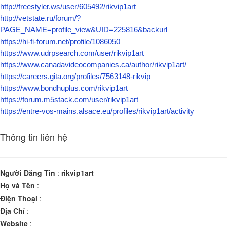
http://freestyler.ws/user/605492/rikvip1art
http://vetstate.ru/forum/?
PAGE_NAME=profile_view&UID=225816&backurl
https://hi-fi-forum.net/profile/1086050
https://www.udrpsearch.com/user/rikvip1art
https://www.canadavideocompanies.ca/author/rikvip1art/
https://careers.gita.org/profiles/7563148-rikvip
https://www.bondhuplus.com/rikvip1art
https://forum.m5stack.com/user/rikvip1art
https://entre-vos-mains.alsace.eu/profiles/rikvip1art/activity
Thông tin liên hệ
Người Đăng Tin
:
rikvip1art
Họ và Tên
:
Điện Thoại
:
Địa Chỉ
:
Website
: