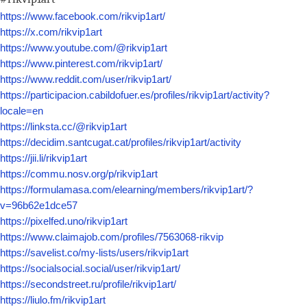
https://www.facebook.com/rikvip1art/
https://x.com/rikvip1art
https://www.youtube.com/@rikvip1art
https://www.pinterest.com/rikvip1art/
https://www.reddit.com/user/rikvip1art/
https://participacion.cabildofuer.es/profiles/rikvip1art/activity?
locale=en
https://linksta.cc/@rikvip1art
https://decidim.santcugat.cat/profiles/rikvip1art/activity
https://jii.li/rikvip1art
https://commu.nosv.org/p/rikvip1art
https://formulamasa.com/elearning/members/rikvip1art/?
v=96b62e1dce57
https://pixelfed.uno/rikvip1art
https://www.claimajob.com/profiles/7563068-rikvip
https://savelist.co/my-lists/users/rikvip1art
https://socialsocial.social/user/rikvip1art/
https://secondstreet.ru/profile/rikvip1art/
https://liulo.fm/rikvip1art