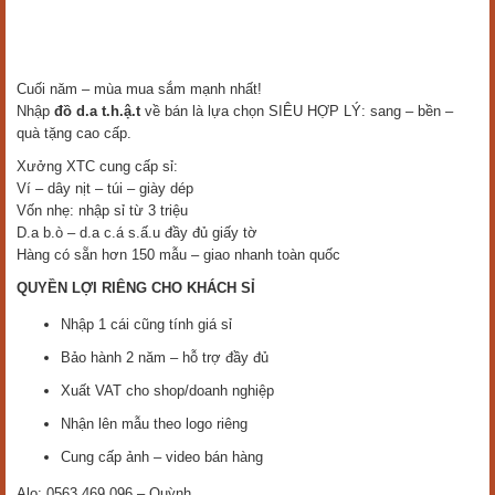
Cuối năm – mùa mua sắm mạnh nhất!
Nhập
đồ d.a t.h.ậ.t
về bán là lựa chọn SIÊU HỢP LÝ: sang – bền –
quà tặng cao cấp.
Xưởng XTC cung cấp sỉ:
Ví – dây nịt – túi – giày dép
Vốn nhẹ: nhập sỉ từ 3 triệu
D.a b.ò – d.a c.á s.ấ.u đầy đủ giấy tờ
Hàng có sẵn hơn 150 mẫu – giao nhanh toàn quốc
QUYỀN LỢI RIÊNG CHO KHÁCH SỈ
Nhập 1 cái cũng tính giá sỉ
Bảo hành 2 năm – hỗ trợ đầy đủ
Xuất VAT cho shop/doanh nghiệp
Nhận lên mẫu theo logo riêng
Cung cấp ảnh – video bán hàng
Alo: 0563.469.096 – Quỳnh