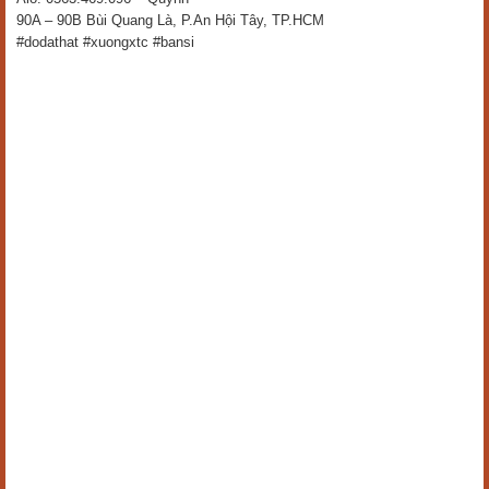
90A – 90B Bùi Quang Là, P.An Hội Tây, TP.HCM
#dodathat #xuongxtc #bansi