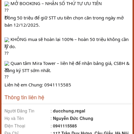
 MỞ BOOKING – NHẬN SỐ THỨ TỰ ƯU TIÊN
Đóng 50 triệu để giữ STT ưu tiên chọn căn trong ngày mở 
bán 12/12/2025.
 KHÔNG mua sẽ hoàn lại 100% – hoàn 50 triệu không cần 
lý do.
 Quan tâm Mira Tower – liên hệ để nhận bảng giá, CSBH & 
đăng ký STT sớm nhất.
Liên hệ em Chung: 0941115585
Thông tin liên hệ
Người Đăng Tin
:
ducchung.regal
Họ và Tên
:
Nguyễn Đức Chung
Điện Thoại
:
0941115585
Địa Chỉ
:
117 Trần Duy Hưng, Cầu Giấy, Hà Nội