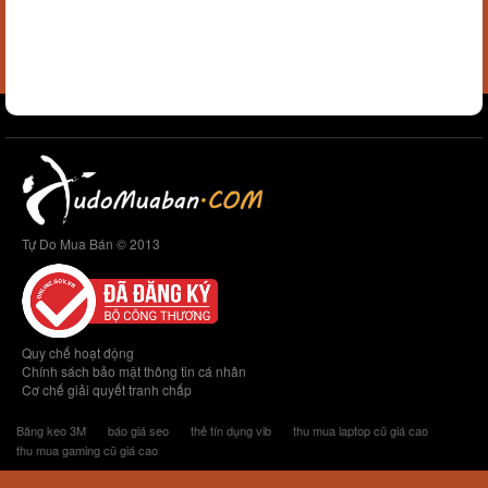
Tự Do Mua Bán © 2013
Quy chế hoạt động
Chính sách bảo mật thông tin cá nhân
Cơ chế giải quyết tranh chấp
Băng keo 3M
báo giá seo
thẻ tín dụng vib
thu mua laptop cũ giá cao
thu mua gaming cũ giá cao