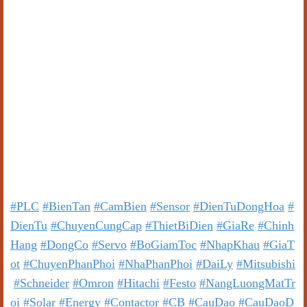
Email2: hoanganhphuongvietnam@gmail.com
Website: hoanganhphuong.com
Công Ty TNHH Hoàng Anh Phương
Văn phòng: 23 Đường D - Khu đô thị TTHC TP Dĩ An,
KP. Nhị Đồng 2, P. Dĩ An, TP. Dĩ An, Tỉnh Bình Dương,
Việt Nam
»»»»»»»»»»»»»»»»»»»»»»»»»»»»»»»»»»»»»»»»»»»»»»
»»»»»»»»»»»»»»»»»»»»»»»»»»»»»»
CHUYÊN NHẬP KHẨU VÀ PHÂN PHỐI THIẾT BỊ
ĐIỆN CÔNG NGHIỆP & TỰ ĐỘNG HÓA
#PLC
#BienTan
#CamBien
#Sensor
#DienTuDongHoa
#
DienTu
#ChuyenCungCap
#ThietBiDien
#GiaRe
#Chinh
Hang
#DongCo
#Servo
#BoGiamToc
#NhapKhau
#GiaT
ot
#ChuyenPhanPhoi
#NhaPhanPhoi
#DaiLy
#Mitsubishi
#Schneider
#Omron
#Hitachi
#Festo
#NangLuongMatTr
oi
#Solar
#Energy
#Contactor
#CB
#CauDao
#CauDaoD