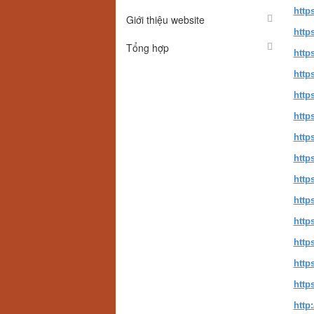
http
Giới thiệu website
http
Tổng hợp
http
http
http
http
http
http
http
http
http
http
http
http
http