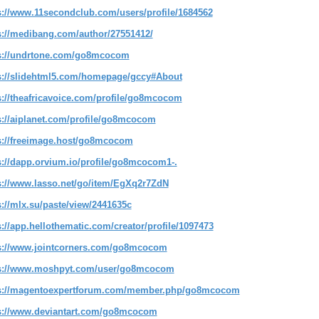
s://www.11secondclub.com/users/profile/1684562
s://medibang.com/author/27551412/
s://undrtone.com/go8mcocom
s://slidehtml5.com/homepage/gccy#About
s://theafricavoice.com/profile/go8mcocom
s://aiplanet.com/profile/go8mcocom
s://freeimage.host/go8mcocom
s://dapp.orvium.io/profile/go8mcocom1-.
s://www.lasso.net/go/item/EgXq2r7ZdN
s://mlx.su/paste/view/2441635c
s://app.hellothematic.com/creator/profile/1097473
s://www.jointcorners.com/go8mcocom
s://www.moshpyt.com/user/go8mcocom
s://magentoexpertforum.com/member.php/go8mcocom
s://www.deviantart.com/go8mcocom