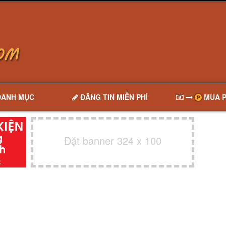
DANH MỤC
ĐĂNG TIN MIỄN PHÍ
MUA P
Đặt banner 324 x 100