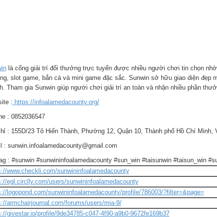
in
là cổng giải trí đổi thưởng trực tuyến được nhiều người chơi tin chọn n
ng, slot game, bắn cá và mini game đặc sắc. Sunwin sở hữu giao diện đẹp mắ
h. Tham gia Sunwin giúp người chơi giải trí an toàn và nhận nhiều phần thưởn
ite :
https://infoalamedacounty.org/
ine : 0852036547
chỉ : 155D/23 Tô Hiến Thành, Phường 12, Quận 10, Thành phố Hồ Chí Minh, 
l : sunwin.infoalamedacounty@gmail.com
ag : #sunwin #sunwininfoalamedacounty #sun_win #taisunwin #taisun_win #s
s://www.checkli.com/sunwininfoalamedacounty
s://egl.circlly.com/users/sunwininfoalamedacounty
s://logopond.com/sunwininfoalamedacounty/profile/786003/?filter=&page=
s://armchairjournal.com/forums/users/mia-9/
s://givestar.io/profile/9de34785-c047-4f90-a9b0-9672fe169b37