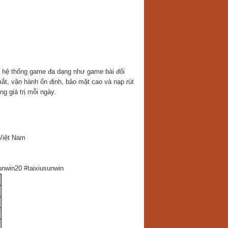
hờ hệ thống game đa dạng như game bài đổi
t, vận hành ổn định, bảo mật cao và nạp rút
g giá trị mỗi ngày.
Việt Nam
unwin20 #taixiusunwin