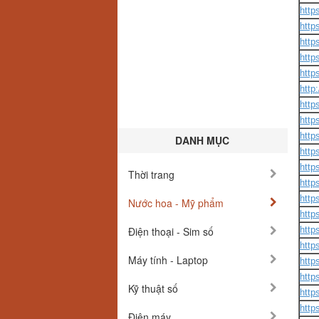
http
http
http
http
http
http
http
http
http
DANH MỤC
http
http
Thời trang
http
http
Nước hoa - Mỹ phẩm
http
Điện thoại - Sim số
http
http
Máy tính - Laptop
http
http
Kỹ thuật số
http
http
Điện máy