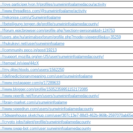
s://oye.participer.lyon.fr/profiles/sunwininfoalamedacou/activity
s://www.threadless.com/@sunwininfoalame/activity
s://rekonise.com/u/Sunwininfoalame
s://beteiligung.tengen.de/profile/sunwininfoalamedacounty/
s://forum.epicbrowser.com/profile.php?section=personal&id=124753
://users.atw.hu/animalsexforum/profile.php?mode=viewprofile&u=35259
s://hukukevi.net/user/sunwininfoalame
s://community.poco.in/post/19213
s://support.mozilla.org/en-US/user/sunwininfoalamedacounty/
s://tempel.in/view/44zX
s://my.djtechtools.com/users/1562250
s://definedictionarymeaning.com/user/sunwininfoalame
s://www.instapaper.com/p/17289633
s://www.blogger.com/profile/15052359951152172085
s://www.openlb.net/forum/users/sunwininfoalamedacounty/
s://brain-market.com/u/sunwininfoalame
s://www.speedrun.com/users/sunwininfoalamedacounty
s://3dwarehouse.sketchup.com/user/307c13e7-88d3-462b-969b-2597070ab65
s://crypto.jobs/talent/profile/sunwininfoalamedacounty
s://www.swap-bot.com/user:sunwininfoalamedacounty