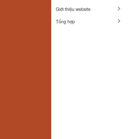
Giới thiệu website
Tổng hợp