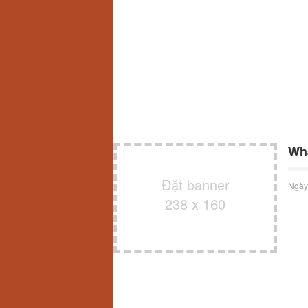
Wha
Đặt banner
Ngày
238 x 160