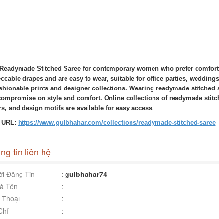
Readymade Stitched Saree for contemporary women who prefer comfort a
ccable drapes and are easy to wear, suitable for office parties, weddin
ashionable prints and designer collections. Wearing readymade stitched 
compromise on style and comfort. Online collections of readymade stitch
rs, and design motifs are available for easy access.
t URL:
https://www.gulbhahar.com/collections/readymade-stitched-saree
ng tin liên hệ
i Đăng Tin
:
gulbhahar74
à Tên
:
 Thoại
:
Chỉ
: