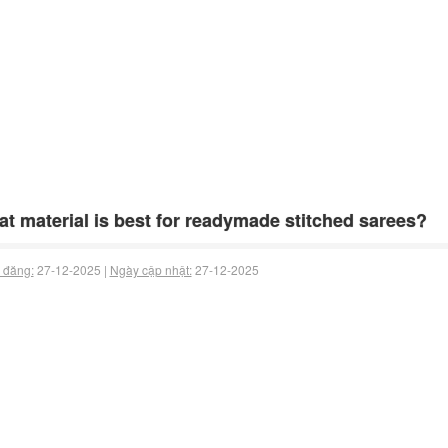
t material is best for readymade stitched sarees?
 đăng:
27-12-2025 |
Ngày cập nhật:
27-12-2025