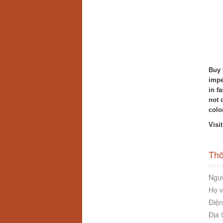
Buy 
impe
in f
not 
colo
Visi
Thô
Ngườ
Họ v
Điện
Địa 