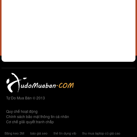
Tự Do Mua Bán © 2013
Quy chế hoạt động
Chính sách bảo mật thông tin cá nhân
Cơ chế giải quyết tranh chấp
Băng keo 3M
báo giá seo
thẻ tín dụng vib
thu mua laptop cũ giá cao