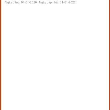
Ngày đăng:
01-01-2026 |
Ngày cập nhật:
01-01-2026