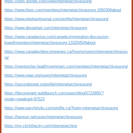
https://sites.google.com/view/internetarchiveusorg/
https://www.therx.com/members/internetarchiveusorg.185030#about
https://www.elephantjournal.com/profile/internetarchiveusorg/
https://www.deviantart.com/internetarchiveusorg
https://www.canadavisa.com/canada-immigration-discussion-
board/members/internetarchiveusorg.1332545/#about
https://www.canadavideocompanies.ca/forums/users/internetarchiveuso
rg/
https://mentorship.healthyseminars.com/members/internetarchiveusorg/
https://www.rwaq.org/users/internetarchiveusorg
https://secondstreet.ru/profile/internetarchiveusorg/
https://bbcovenant.guildlaunch.com/users/blog/6722905/?
mode=view&gid=97523
https://www.easyhits4u.com/profile.cgi?login=internetarchiveusorg
https://hanson.net/users/internetarchiveusorg
https://my.clickthecity.com/internetarchive