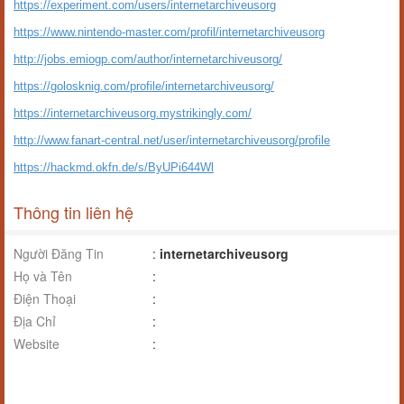
https://experiment.com/users/internetarchiveusorg
https://www.nintendo-master.com/profil/internetarchiveusorg
http://jobs.emiogp.com/author/internetarchiveusorg/
https://golosknig.com/profile/internetarchiveusorg/
https://internetarchiveusorg.mystrikingly.com/
http://www.fanart-central.net/user/internetarchiveusorg/profile
https://hackmd.okfn.de/s/ByUPi644Wl
Thông tin liên hệ
Người Đăng Tin
:
internetarchiveusorg
Họ và Tên
:
Điện Thoại
:
Địa Chỉ
:
Website
: