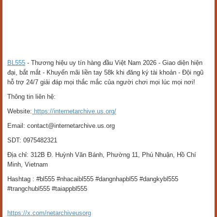
BL555
- Thương hiệu uy tín hàng đầu Việt Nam 2026 - Giao diện hiện
đại, bắt mắt - Khuyến mãi liền tay 58k khi đăng ký tài khoản - Đội ngũ
hỗ trợ 24/7 giải đáp mọi thắc mắc của người chơi mọi lúc mọi nơi!
Thông tin liên hệ:
Website:
https://internetarchive.us.org/
Email: contact@internetarchive.us.org
SDT: 0975482321
Địa chỉ: 312B Đ. Huỳnh Văn Bánh, Phường 11, Phú Nhuận, Hồ Chí
Minh, Vietnam
Hashtag : #bl555 #nhacaibl555 #dangnhapbl55 #dangkybl555
#trangchubl555 #taiappbl555
https://x.com/netarchiveusorg