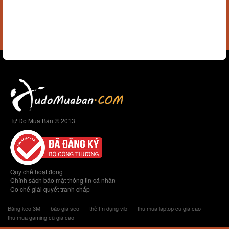
Tự Do Mua Bán © 2013
Quy chế hoạt động
Chính sách bảo mật thông tin cá nhân
Cơ chế giải quyết tranh chấp
Băng keo 3M
báo giá seo
thẻ tín dụng vib
thu mua laptop cũ giá cao
thu mua gaming cũ giá cao