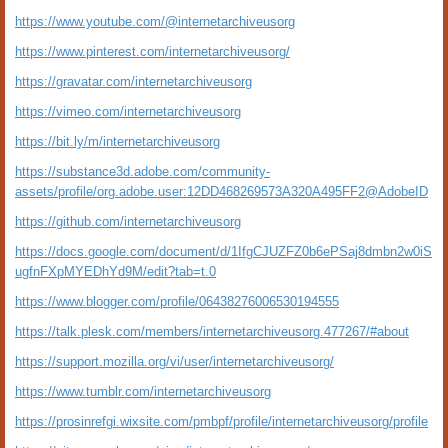
https://www.youtube.com/@internetarchiveusorg
https://www.pinterest.com/internetarchiveusorg/
https://gravatar.com/internetarchiveusorg
https://vimeo.com/internetarchiveusorg
https://bit.ly/m/internetarchiveusorg
https://substance3d.adobe.com/community-
assets/profile/org.adobe.user:12DD468269573A320A495FF2@AdobeID
https://github.com/internetarchiveusorg
https://docs.google.com/document/d/1IfgCJUZFZ0b6ePSaj8dmbn2w0iS
ugfnFXpMYEDhYd9M/edit?tab=t.0
https://www.blogger.com/profile/06438276006530194555
https://talk.plesk.com/members/internetarchiveusorg.477267/#about
https://support.mozilla.org/vi/user/internetarchiveusorg/
https://www.tumblr.com/internetarchiveusorg
https://prosinrefgi.wixsite.com/pmbpf/profile/internetarchiveusorg/profile