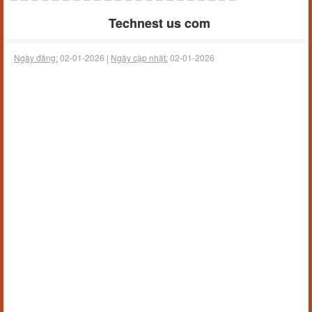
Technest us com
Ngày đăng:
02-01-2026 |
Ngày cập nhật:
02-01-2026