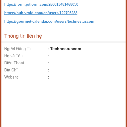
https://form.jotform.com/260013481468050
https://hub.vroid.com/en/users/122703288
https://gourmet-calendar.com/users/technestuscom
Thông tin liên hệ
Người Đăng Tin
:
Technestuscom
Họ và Tên
:
Điện Thoại
:
Địa Chỉ
:
Website
: