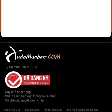
Tự Do Mua Bán © 2013
Quy chế hoạt động
Chính sách bảo mật thông tin cá nhân
Cơ chế giải quyết tranh chấp
Băng keo 3M
báo giá seo
thẻ tín dụng vib
thu mua laptop cũ giá cao