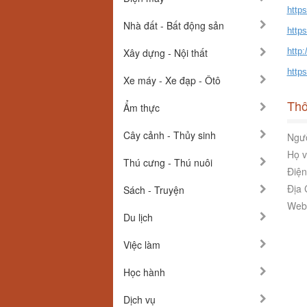
http
Nhà đất - Bất động sản
http
Xây dựng - Nội thất
http
http
Xe máy - Xe đạp - Ôtô
Thô
Ẩm thực
Cây cảnh - Thủy sinh
Ngườ
Họ v
Thú cưng - Thú nuôi
Điện
Địa 
Sách - Truyện
Webs
Du lịch
Việc làm
Học hành
Dịch vụ