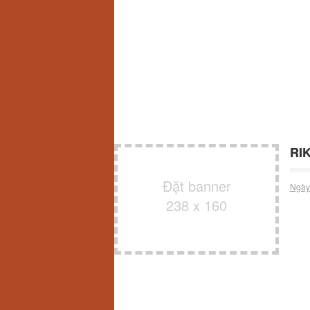
RIK
Đặt banner
Ngày
238 x 160