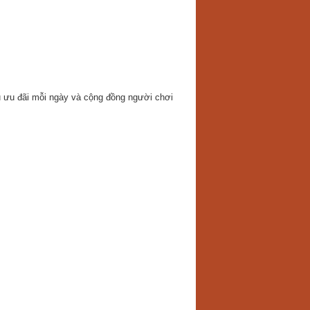
u ưu đãi mỗi ngày và cộng đồng người chơi