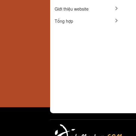
Giới thiệu website
Tổng hợp