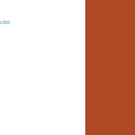
g.html