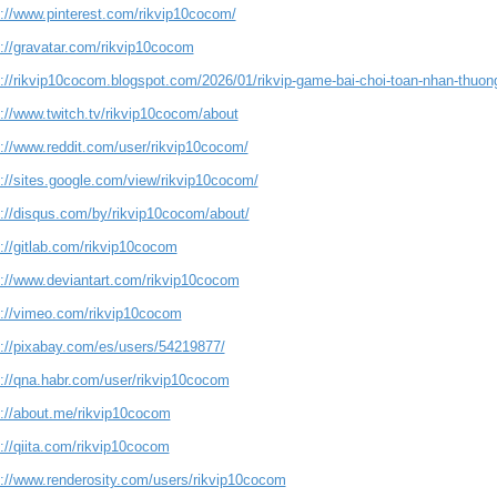
s://www.pinterest.com/rikvip10cocom/
s://gravatar.com/rikvip10cocom
s://rikvip10cocom.blogspot.com/2026/01/rikvip-game-bai-choi-toan-nhan-thuon
s://www.twitch.tv/rikvip10cocom/about
s://www.reddit.com/user/rikvip10cocom/
s://sites.google.com/view/rikvip10cocom/
s://disqus.com/by/rikvip10cocom/about/
s://gitlab.com/rikvip10cocom
s://www.deviantart.com/rikvip10cocom
s://vimeo.com/rikvip10cocom
s://pixabay.com/es/users/54219877/
s://qna.habr.com/user/rikvip10cocom
s://about.me/rikvip10cocom
://qiita.com/rikvip10cocom
s://www.renderosity.com/users/rikvip10cocom