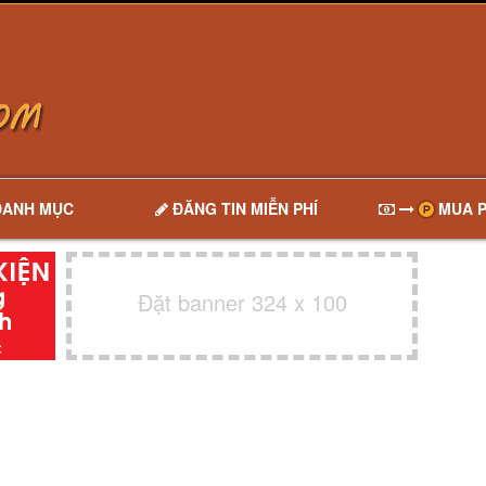
DANH MỤC
ĐĂNG TIN MIỄN PHÍ
MUA P
Đặt banner 324 x 100