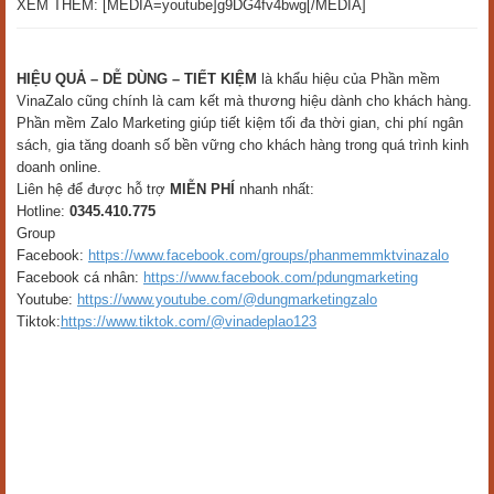
XEM THÊM: [MEDIA=youtube]g9DG4fv4bwg[/MEDIA]
HIỆU QUẢ – DỄ DÙNG – TIẾT KIỆM
là khẩu hiệu của Phần mềm
VinaZalo cũng chính là cam kết mà thương hiệu dành cho khách hàng.
Phần mềm Zalo Marketing giúp tiết kiệm tối đa thời gian, chi phí ngân
sách, gia tăng doanh số bền vững cho khách hàng trong quá trình kinh
doanh online.
Liên hệ để được hỗ trợ
MIỄN PHÍ
nhanh nhất:
Hotline:
0345.410.775
Group
Facebook:
https://www.facebook.com/groups/phanmemmktvinazalo
Facebook cá nhân:
https://www.facebook.com/pdungmarketing
Youtube:
https://www.youtube.com/@dungmarketingzalo
Tiktok:
https://www.tiktok.com/@vinadeplao123